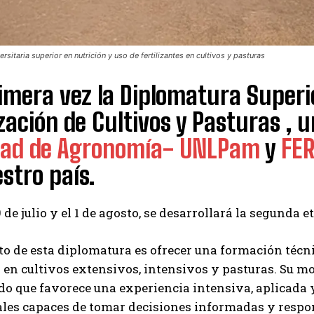
rsitaria superior en nutrición y uso de fertilizantes en cultivos y pasturas
imera vez la Diplomatura Superio
ización de Cultivos y Pasturas , 
tad de Agronomía- UNLPam
y
FER
stro país.
9 de julio y el 1 de agosto, se desarrollará la segunda 
to de esta diplomatura es ofrecer una formación técnic
 en cultivos extensivos, intensivos y pasturas. Su 
do que favorece una experiencia intensiva, aplicada
ales capaces de tomar decisiones informadas y respo