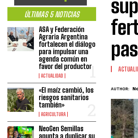
sup
ÚLTIMAS 5 NOTICIAS
fer
ASA y Federación
Agraria Argentina
pas
fortalecen el diálogo
para impulsar una
agenda común en
favor del productor
ACTUALI
ACTUALIDAD
No
«El maíz cambió, los
AUTHOR:
riesgos sanitarios
también»
AGRICULTURA
NeoGen Semillas
apunta a duplicar su