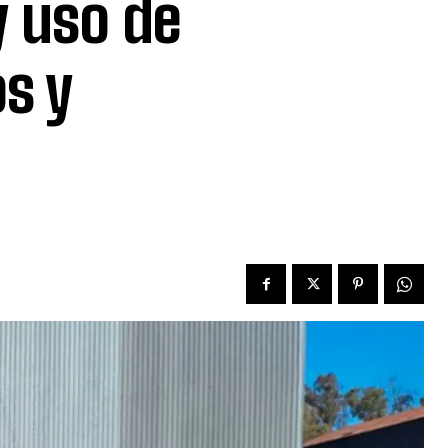
y uso de
os y