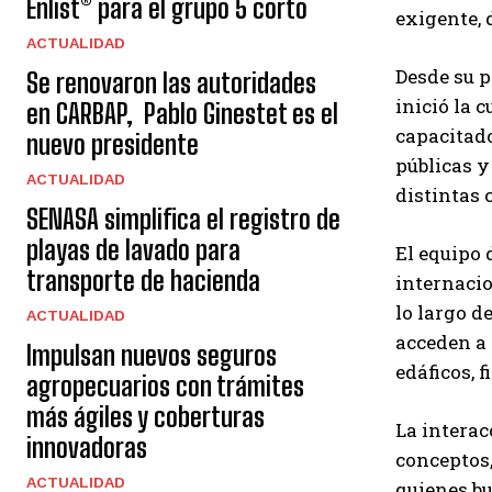
Enlist® para el grupo 5 corto
exigente, 
ACTUALIDAD
Desde su p
Se renovaron las autoridades
inició la 
en CARBAP, Pablo Ginestet es el
capacitado
nuevo presidente
públicas y
ACTUALIDAD
distintas 
SENASA simplifica el registro de
playas de lavado para
El equipo 
transporte de hacienda
internacio
lo largo d
ACTUALIDAD
acceden a
Impulsan nuevos seguros
edáficos, 
agropecuarios con trámites
más ágiles y coberturas
La interac
innovadoras
conceptos,
ACTUALIDAD
quienes bu