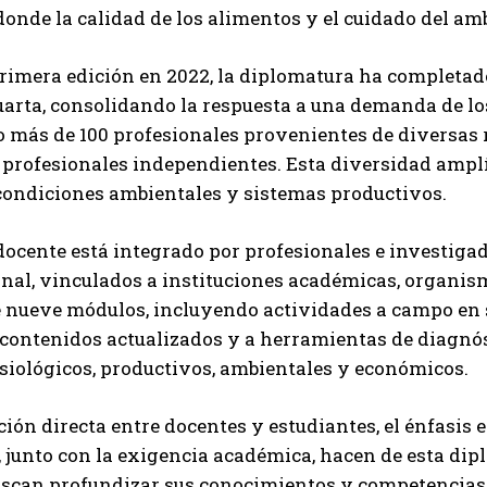
Suscribite al Newsletter
donde la calidad de los alimentos y el cuidado del amb
rimera edición en 2022, la diplomatura ha completado
cuarta, consolidando la respuesta a una demanda de lo
QUIERO SUSCRIBIRME
 más de 100 profesionales provenientes de diversas 
 profesionales independientes. Esta diversidad amplí
Leí y acepto la
Política de Privacidad
.
condiciones ambientales y sistemas productivos.
docente está integrado por profesionales e investiga
nal, vinculados a instituciones académicas, organismo
e nueve módulos, incluyendo actividades a campo en s
 contenidos actualizados y a herramientas de diagnó
fisiológicos, productivos, ambientales y económicos.
ción directa entre docentes y estudiantes, el énfasis en
 junto con la exigencia académica, hacen de esta di
scan profundizar sus conocimientos y competencias en