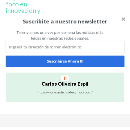
foco en
innovación y
producción
Suscribite a nuestro newsletter
Te enviamos una vez por semana las noticias más
Artículo anterior
Artículo siguiente
leídas en nuestras redes sociales.
Hembras hiperprolíficas:
Piñeyro y Dolli Irigoyen:
¿cuál es el verdadero
Raíces que alimentan con
límite?
voces que inspiran desde el
campo y la cocina
Suscribirse Ahora !!!
Carlos Oliveira Espil
https://www.noticiasdecampo.com/