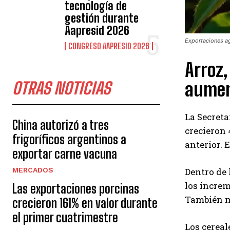
tecnología de
gestión durante
Aapresid 2026
Exportaciones ag
CONGRESO AAPRESID 2026
Arroz,
OTRAS NOTICIAS
aumen
La Secreta
China autorizó a tres
crecieron 
frigoríficos argentinos a
anterior. 
exportar carne vacuna
MERCADOS
Dentro de 
los increm
Las exportaciones porcinas
También mo
crecieron 161% en valor durante
el primer cuatrimestre
Los cereal