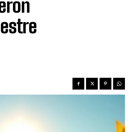
ieron
estre