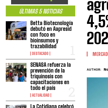
agr
ÚLTIMAS 5 NOTICIAS
4,5
Betta Biotecnología
debutó en Aapresid
20
con foco en
bioinsumos y
trazabilidad
DESTACADO
MERCAD
SENASA refuerza la
No
prevención de la
AUTHOR:
triquinosis con
capacitaciones en
todo el país
ACTUALIDAD
La Cotidiana celebró