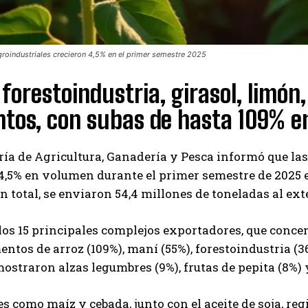
roindustriales crecieron 4,5% en el primer semestre 2025
 forestoindustria, girasol, limón,
tos, con subas de hasta 109% e
ría de Agricultura, Ganadería y Pesca informó que la
4,5% en volumen durante el primer semestre de 2025 
En total, se enviaron 54,4 millones de toneladas al ext
los 15 principales complejos exportadores, que conce
entos de arroz (109%), maní (55%), forestoindustria (36
straron alzas legumbres (9%), frutas de pepita (8%) y
Suscribite al Newsletter
es como maíz y cebada, junto con el aceite de soja, r