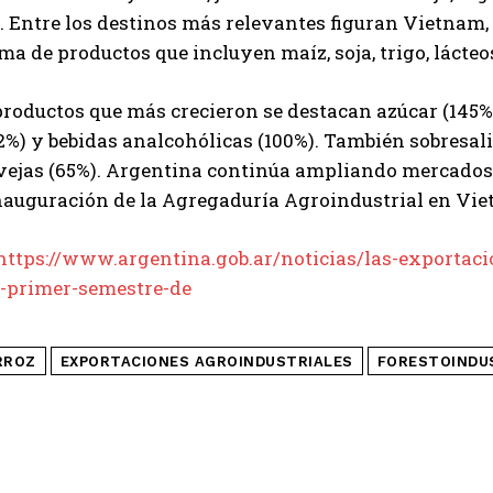
 Entre los destinos más relevantes figuran Vietnam, B
QUIERO SUSCRIBIRME
a de productos que incluyen maíz, soja, trigo, lácteo
Leí y acepto la
Política de Privacidad
.
productos que más crecieron se destacan azúcar (145%)
2%) y bebidas analcohólicas (100%). También sobresali
vejas (65%). Argentina continúa ampliando mercados,
inauguración de la Agregaduría Agroindustrial en Vi
https://www.argentina.gob.ar/noticias/las-exportac
l-primer-semestre-de
RROZ
EXPORTACIONES AGROINDUSTRIALES
FORESTOINDU