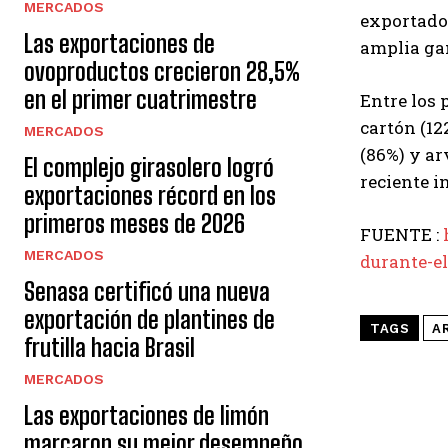
MERCADOS
exportado.
Las exportaciones de
amplia gam
ovoproductos crecieron 28,5%
en el primer cuatrimestre
Entre los 
cartón (12
MERCADOS
(86%) y ar
El complejo girasolero logró
reciente 
exportaciones récord en los
primeros meses de 2026
FUENTE :
MERCADOS
durante-e
Senasa certificó una nueva
exportación de plantines de
TAGS
A
frutilla hacia Brasil
MERCADOS
Las exportaciones de limón
marcaron su mejor desempeño