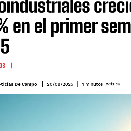
oindustriales crec
% en el primer sem
25
OS
lectura
ticias De Campo
1
minutos
20/08/2025