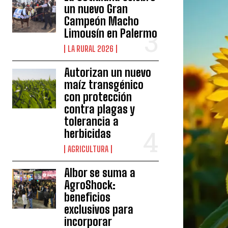
un nuevo Gran
Campeón Macho
Limousín en Palermo
LA RURAL 2026
Autorizan un nuevo
maíz transgénico
con protección
contra plagas y
tolerancia a
herbicidas
AGRICULTURA
Albor se suma a
AgroShock:
beneficios
exclusivos para
incorporar