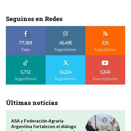
Seguinos en Redes
77,189
45,495
325
Fans
Seguidores
Seguidores
5,712
16,224
5,345
Seguidores
Seguidores
Suscriptores
Últimas noticias
ASA y Federación Agraria
Argentina fortalecen el diálogo