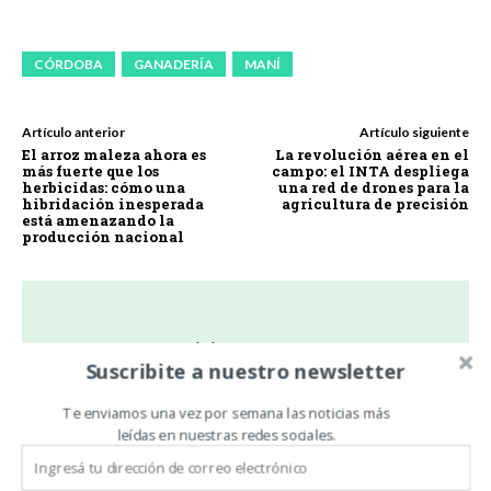
CÓRDOBA
GANADERÍA
MANÍ
Artículo anterior
Artículo siguiente
El arroz maleza ahora es
La revolución aérea en el
más fuerte que los
campo: el INTA despliega
herbicidas: cómo una
una red de drones para la
hibridación inesperada
agricultura de precisión
está amenazando la
producción nacional
Noticias De Campo
Suscribite a nuestro newsletter
https://www.noticiasdecampo.com/
Todas las Noticias de Campo en un sólo lugar.
Te enviamos una vez por semana las noticias más
leídas en nuestras redes sociales.