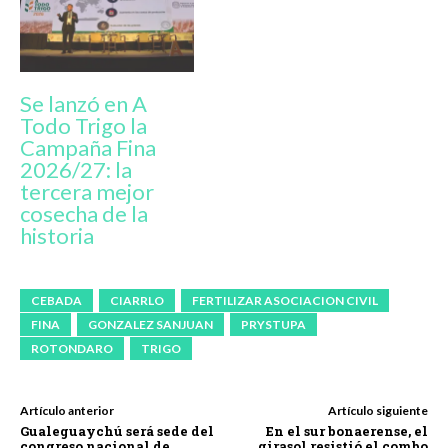
Se lanzó en A
Todo Trigo la
Campaña Fina
2026/27: la
tercera mejor
cosecha de la
historia
CEBADA
CIARRLO
FERTILIZAR ASOCIACION CIVIL
FINA
GONZALEZ SANJUAN
PRYSTUPA
ROTONDARO
TRIGO
Artículo anterior
Artículo siguiente
Gualeguaychú será sede del
En el sur bonaerense, el
congreso nacional de
girasol resistió el combo