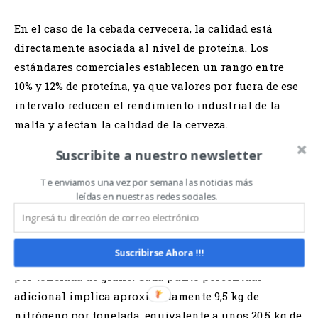
En el caso de la cebada cervecera, la calidad está
directamente asociada al nivel de proteína. Los
estándares comerciales establecen un rango entre
10% y 12% de proteína, ya que valores por fuera de ese
intervalo reducen el rendimiento industrial de la
malta y afectan la calidad de la cerveza.
Suscribite a nuestro newsletter
A diferencia de otros cultivos, el objetivo no es
maximizar el rendimiento, sino lograr un equilibrio.
Te enviamos una vez por semana las noticias más
leídas en nuestras redes sociales.
“Se debe fertilizar para la proteína y no para el
rendimiento cuando el destino es maltería
”. En este
orden, describió que para pasar de 10% a 12% de
Suscribirse Ahora !!!
proteína se requieren entre 23 y 43 kg de nitrógeno
por tonelada de grano. Cada punto porcentual
adicional implica aproximadamente 9,5 kg de
nitrógeno por tonelada, equivalente a unos 20,5 kg de