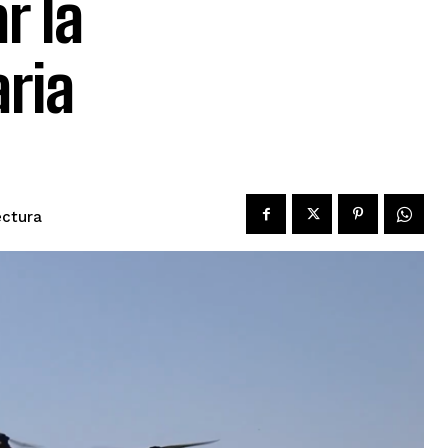
r la
ria
ectura