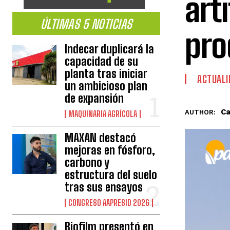
art
ÚLTIMAS 5 NOTICIAS
pro
Indecar duplicará la
capacidad de su
planta tras iniciar
ACTUALI
un ambicioso plan
de expansión
Ca
AUTHOR:
MAQUINARIA AGRÍCOLA
MAXAN destacó
mejoras en fósforo,
carbono y
estructura del suelo
tras sus ensayos
CONGRESO AAPRESID 2026
Biofilm presentó en