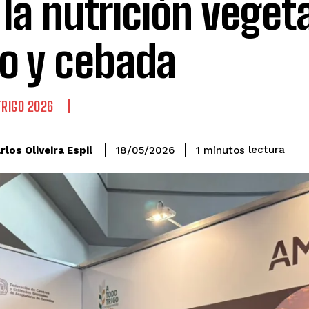
 la nutrición veget
go y cebada
TRIGO 2026
lectura
rlos Oliveira Espil
1
minutos
18/05/2026