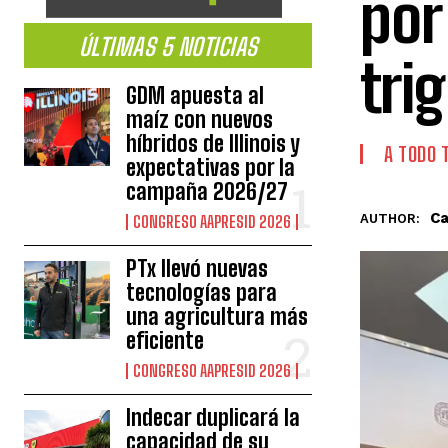
por
ÚLTIMAS 5 NOTICIAS
tri
GDM apuesta al
maíz con nuevos
híbridos de Illinois y
A TODO 
expectativas por la
campaña 2026/27
Ca
AUTHOR:
CONGRESO AAPRESID 2026
PTx llevó nuevas
tecnologías para
una agricultura más
eficiente
CONGRESO AAPRESID 2026
Indecar duplicará la
capacidad de su