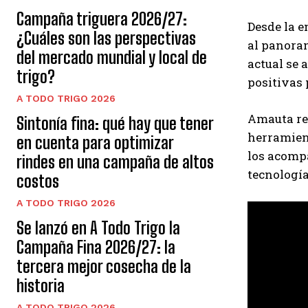
Campaña triguera 2026/27:
Desde la e
¿Cuáles son las perspectivas
al panoram
del mercado mundial y local de
actual se 
trigo?
positivas 
A TODO TRIGO 2026
Amauta rem
Sintonía fina: qué hay que tener
herramient
en cuenta para optimizar
los acompa
rindes en una campaña de altos
tecnología
costos
A TODO TRIGO 2026
Se lanzó en A Todo Trigo la
Campaña Fina 2026/27: la
tercera mejor cosecha de la
historia
A TODO TRIGO 2026