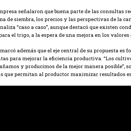
mpresa señalaron que buena parte de las consultas r
a de siembra, los precios y las perspectivas de la ca
Suscribite al Newsletter
analiza “caso a caso”, aunque destacó que existen co
para el trigo, a la espera de una mejora en los valores
arcó además que el eje central de su propuesta es fo
QUIERO SUSCRIBIRME
as para mejorar la eficiencia productiva. “Los cult
ñamos y producimos de la mejor manera posible”, sos
Leí y acepto la
Política de Privacidad
.
s que permitan al productor maximizar resultados e