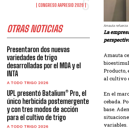
CONGRESO AAPRESID 2026
OTRAS NOTICIAS
Amauta refuerza 
La empresa
perspectiv
Presentaron dos nuevas
Amauta cel
variedades de trigo
bioestimul
desarrolladas por el MDA y el
Producto, 
INTA
al cultivo
A TODO TRIGO 2026
UPL presentó Batalium® Pro, el
En el marc
único herbicida postemergente
cebada. Po
y con tres modos de acción
base. Adem
para el cultivo de trigo
situacione
variables.
A TODO TRIGO 2026