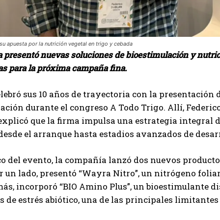
su apuesta por la nutrición vegetal en trigo y cebada
 presentó nuevas soluciones de bioestimulación y nutric
as para la próxima campaña fina.
ebró sus 10 años de trayectoria con la presentación
ación durante el congreso A Todo Trigo. Allí, Federic
explicó que la firma impulsa una estrategia integra
 desde el arranque hasta estadios avanzados de desarr
o del evento, la compañía lanzó dos nuevos productos
r un lado, presentó “Wayra Nitro”, un nitrógeno fol
ás, incorporó “BIO Amino Plus”, un bioestimulante di
s de estrés abiótico, una de las principales limitant