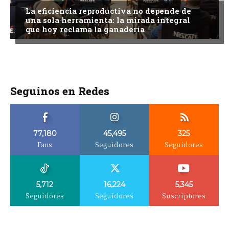
La eficiencia reproductiva no depende de
una sola herramienta: la mirada integral
que hoy reclama la ganadería
Seguinos en Redes
77,180
45,495
325
Fans
Seguidores
Seguidores
5,712
16,224
5,345
Seguidores
Seguidores
Suscriptores