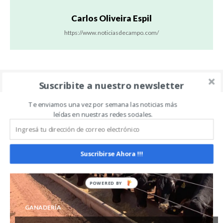
Carlos Oliveira Espil
https://www.noticiasdecampo.com/
Suscribite a nuestro newsletter
Te enviamos una vez por semana las noticias más
leídas en nuestras redes sociales.
Related Articles
ALL
MÁS
Suscribirse Ahora !!!
GANADERÍA