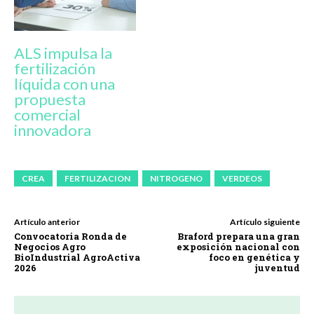
ALS impulsa la
fertilización
líquida con una
propuesta
comercial
innovadora
CREA
FERTILIZACION
NITROGENO
VERDEOS
Artículo anterior
Artículo siguiente
Convocatoria Ronda de
Braford prepara una gran
Negocios Agro
exposición nacional con
BioIndustrial AgroActiva
foco en genética y
2026
juventud