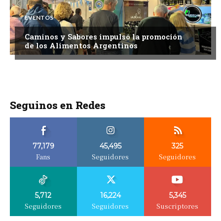
EVENTOS
Caminos y Sabores impulsó la promoción
de los Alimentos Argentinos
Seguinos en Redes
77,179
45,495
325
Fans
Seguidores
Seguidores
5,712
16,224
5,345
Seguidores
Seguidores
Suscriptores