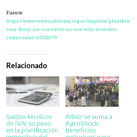
Fuente:
https://www.contenidoscrea.org.ar/empresa/planifica
cion-fiscal-los-contratos-no-son-solo-acuerdos-
comerciales-n5328379
Relacionado
Saldos técnicos
Albor se suma a
de IVA: su peso
AgroShock:
en la planificación
beneficios
impositiva del
exclusivos para