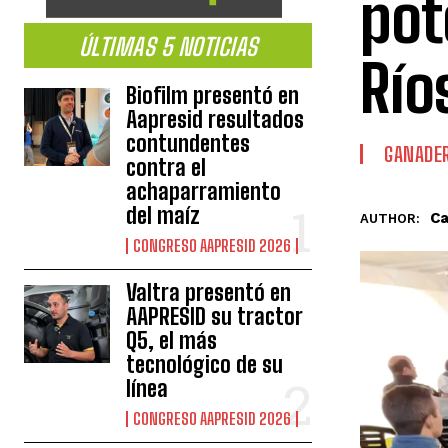
pot
ÚLTIMAS 5 NOTICIAS
Río
Biofilm presentó en
Aapresid resultados
contundentes
GANADER
contra el
achaparramiento
del maíz
Ca
AUTHOR:
CONGRESO AAPRESID 2026
Valtra presentó en
AAPRESID su tractor
Q5, el más
tecnológico de su
línea
CONGRESO AAPRESID 2026