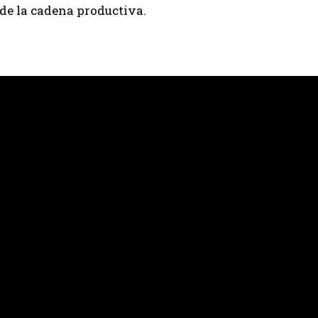
de la cadena productiva.
QUIERO SUSCRIBIRME
Leí y acepto la
Política de Privacidad
.