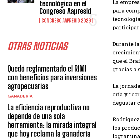
La empresa
tecnológica en el
para compa
Congreso Aapresid
tecnología
CONGRESO AAPRESID 2026
participar
Durante la
OTRAS NOTICIAS
crecimient
que el Bra
Quedó reglamentado el RIMI
gracias a 
con beneficios para inversiones
agropecuarias
La jornada
cría y rec
GANADERÍA
degustar c
La eficiencia reproductiva no
depende de una sola
Rodríguez 
herramienta: la mirada integral
los produc
que hoy reclama la ganadería
lograr una