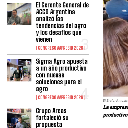
El Gerente General de
AGCO Argentina
analizó las
tendencias del agro
y los desafíos que
vienen
CONGRESO AAPRESID 2026
Sigma Agro apuesta
a un año productivo
con nuevas
soluciones para el
agro
CONGRESO AAPRESID 2026
El Braford mostr
La empresa 
Grupo Arcas
productivo 
fortaleció su
propuesta