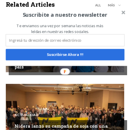
Related Articles
ALL
MÁS
Suscribite a nuestro newsletter
Te enviamos una vez por semana las noticias más
leídas en nuestras redes sociales.
ACTUALIDAD
Suscribirse Ahora !!!
SENASA refuerza la prevención de la
triquinosis con capacitaciones en todo el
país
ACTUALIDAD
Nidera lanzó su campaña de soja con una