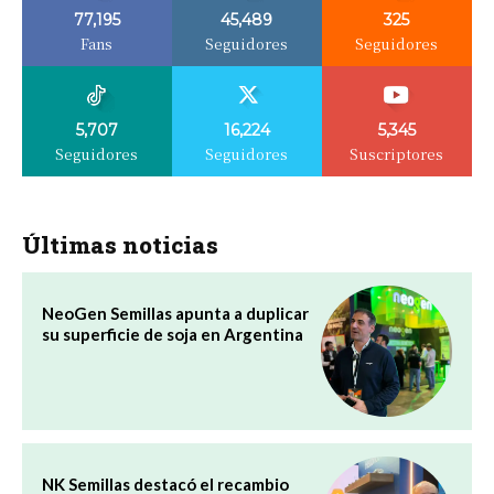
77,195
45,489
325
Fans
Seguidores
Seguidores
5,707
16,224
5,345
Seguidores
Seguidores
Suscriptores
Últimas noticias
NeoGen Semillas apunta a duplicar
su superficie de soja en Argentina
NK Semillas destacó el recambio