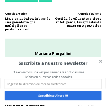
Artículo anterior
Artículo siguiente
Maíz patagónico: la base de
Gestión de efluentes y riego
una ganadería que
inteligente, las apuestas de
multiplica su
Bauer en AgroActiva
productividad
Mariano Piergallini
https://twitter.com/marianopierga
Suscribite a nuestro newsletter
Te enviamos una vez por semana las noticias más
leídas en nuestras redes sociales.
Suscribirse Ahora !!!
Related Articles