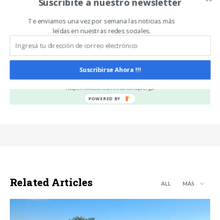
Suscribite a nuestro newsletter
Congreso Nacional de
AgroActiva 2026 su nueva
Fundaciones y Entes
generación de tractores y
Sanitarios
soluciones tecnológicas
Te enviamos una vez por semana las noticias más
para el agro
leídas en nuestras redes sociales.
Suscribirse Ahora !!!
Mariano Piergallini
https://twitter.com/marianopierga
Related Articles
ALL
MÁS