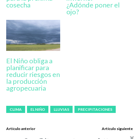
cosecha
¿Adónde poner el
ojo?
El Niño obliga a
planificar para
reducir riesgos en
la producción
agropecuaria
CLIMA
EL NIÑO
LLUVIAS
PRECIPITACIONES
Artículo anterior
Artículo siguiente
CDV acompañó el 15°
VALTRA presentó en