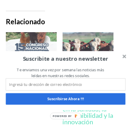
Relacionado
Suscribite a nuestro newsletter
Gualeguaychú
Programa
Te enviamos una vez por semana las noticias más
será sede del
delineado para el
leídas en nuestras redes sociales.
congreso
Congreso
nacional de
Nacional de
sanidad ganadera
Entes: dos
Suscribirse Ahora !!!
jornadas con eje
en la sanidad, la
sostenibilidad y la
innovación