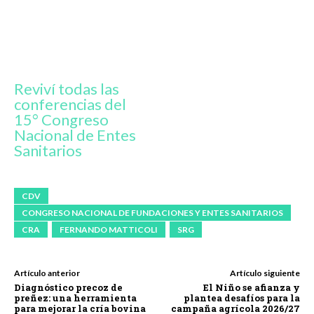
Reviví todas las
conferencias del
15° Congreso
Nacional de Entes
Sanitarios
CDV
CONGRESO NACIONAL DE FUNDACIONES Y ENTES SANITARIOS
CRA
FERNANDO MATTICOLI
SRG
Artículo anterior
Artículo siguiente
Diagnóstico precoz de
El Niño se afianza y
preñez: una herramienta
plantea desafíos para la
para mejorar la cría bovina
campaña agrícola 2026/27