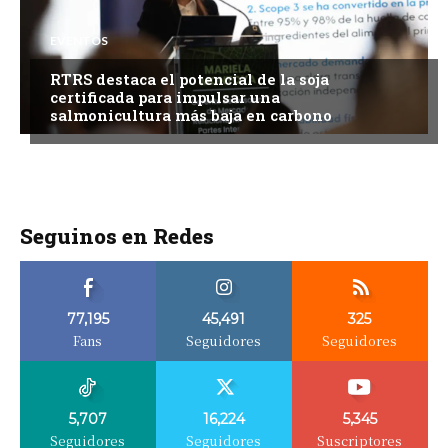
EVENTOS
RTRS destaca el potencial de la soja
certificada para impulsar una
salmonicultura más baja en carbono
Seguinos en Redes
77,195
45,491
325
Fans
Seguidores
Seguidores
5,707
16,224
5,345
Seguidores
Seguidores
Suscriptores