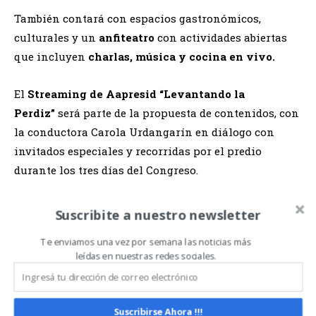
También contará con espacios gastronómicos,
culturales y un
anfiteatro
con actividades abiertas
que incluyen
charlas,
música y cocina en vivo.
El
Streaming de Aapresid “Levantando la
Perdiz”
será parte de la propuesta de contenidos, con
la conductora Carola Urdangarín en diálogo con
invitados especiales y recorridas por el predio
durante los tres días del Congreso.
El día
miércoles
cerrará con un
After
abierto
para
Suscribite a nuestro newsletter
distender entre amigos en compañía de buena música
Te enviamos una vez por semana las noticias más
y gastronomía, mientras que
el jueves por la tarde,
leídas en nuestras redes sociales.
el Congreso prevé un cierre de oro, con un Cocktail
y bandas sorpresa
.
Suscribirse Ahora !!!