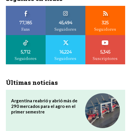
77,185
45,494
325
Fans
Seguidores
Seguidores
5,712
16,224
5,345
Seguidores
Seguidores
Suscriptores
Últimas noticias
Argentina reabrió y abrió más de
290 mercados para el agro en el
primer semestre