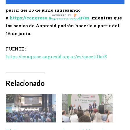
El público en general podrá inscribirse al evento a
partir del 23 de junio ingresando
a
https://congreso.aapresid.org.ar/es
, mientras que
los socios de Aapresid podrán hacerlo a partir del
16 de junio.
FUENTE :
https://congreso.aapresid.org.ar/es/gacetilla/5
Relacionado