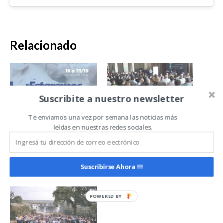
Relacionado
Suscribite a nuestro newsletter
Te enviamos una vez por semana las noticias más
Vetanco participa
Vetanco estuvo
leídas en nuestras redes sociales.
en el XX
presente en el II
Congreso
Congreso
ABRAVES
Porcino del
Suscribirse Ahora !!!
Atlántico