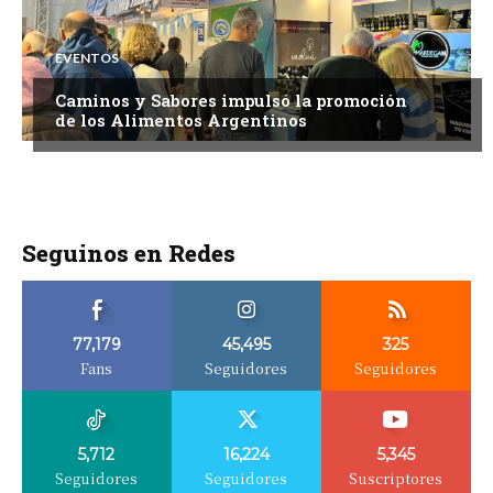
EVENTOS
Caminos y Sabores impulsó la promoción
de los Alimentos Argentinos
Seguinos en Redes
77,179
45,495
325
Fans
Seguidores
Seguidores
5,712
16,224
5,345
Seguidores
Seguidores
Suscriptores