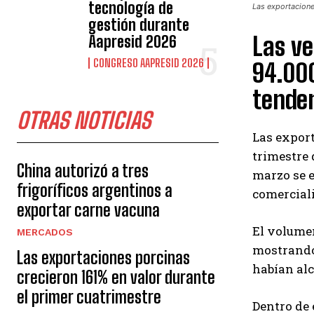
tecnología de
Las exportacione
gestión durante
Las ve
Aapresid 2026
CONGRESO AAPRESID 2026
94.000
tenden
OTRAS NOTICIAS
Las export
trimestre 
China autorizó a tres
marzo se e
frigoríficos argentinos a
comerciali
exportar carne vacuna
El volume
MERCADOS
mostrando 
Las exportaciones porcinas
habían alc
crecieron 161% en valor durante
el primer cuatrimestre
Dentro de 