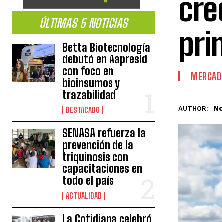
cre
ÚLTIMAS 5 NOTICIAS
pri
Betta Biotecnología
debutó en Aapresid
con foco en
MERCAD
bioinsumos y
trazabilidad
No
AUTHOR:
DESTACADO
SENASA refuerza la
prevención de la
triquinosis con
capacitaciones en
todo el país
ACTUALIDAD
La Cotidiana celebró