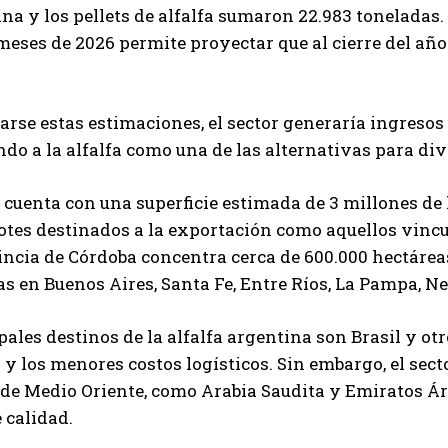
ina y los pellets de alfalfa sumaron 22.983 toneladas
eses de 2026 permite proyectar que al cierre del año
Suscribite al Newsletter
arse estas estimaciones, el sector generaría ingresos 
QUIERO SUSCRIBIRME
do a la alfalfa como una de las alternativas para dive
Leí y acepto la
Política de Privacidad
.
cuenta con una superficie estimada de 3 millones de
lotes destinados a la exportación como aquellos vinc
incia de Córdoba concentra cerca de 600.000 hectáre
s en Buenos Aires, Santa Fe, Entre Ríos, La Pampa, N
pales destinos de la alfalfa argentina son Brasil y otr
 y los menores costos logísticos. Sin embargo, el se
 de Medio Oriente, como Arabia Saudita y Emiratos Á
e calidad.