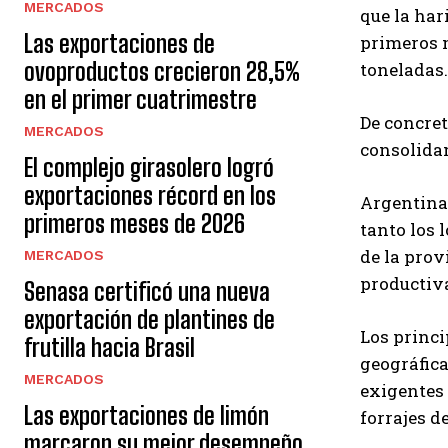
MERCADOS
que la har
Las exportaciones de
primeros m
ovoproductos crecieron 28,5%
toneladas.
en el primer cuatrimestre
De concret
MERCADOS
consolidan
El complejo girasolero logró
exportaciones récord en los
Argentina 
primeros meses de 2026
tanto los 
de la prov
MERCADOS
productiva
Senasa certificó una nueva
exportación de plantines de
Los princi
frutilla hacia Brasil
geográfica
MERCADOS
exigentes
Las exportaciones de limón
forrajes d
marcaron su mejor desempeño