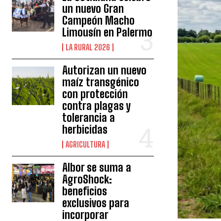
un nuevo Gran
Campeón Macho
Limousín en Palermo
LA RURAL 2026
Autorizan un nuevo
maíz transgénico
con protección
contra plagas y
tolerancia a
herbicidas
AGRICULTURA
Albor se suma a
AgroShock:
beneficios
exclusivos para
incorporar