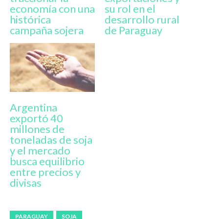
economía con una
su rol en el
histórica
desarrollo rural
campaña sojera
de Paraguay
Argentina
exportó 40
millones de
toneladas de soja
y el mercado
busca equilibrio
entre precios y
divisas
PARAGUAY
SOJA