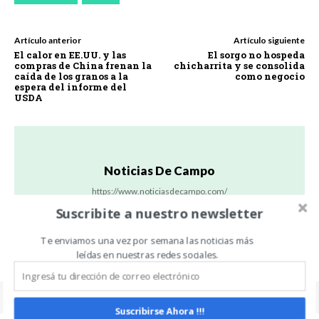
Artículo anterior
Artículo siguiente
El calor en EE.UU. y las
El sorgo no hospeda
compras de China frenan la
chicharrita y se consolida
caída de los granos a la
como negocio
espera del informe del
USDA
Noticias De Campo
https://www.noticiasdecampo.com/
Todas las Noticias de Campo en un sólo lugar.
Suscribite a nuestro newsletter
Te enviamos una vez por semana las noticias más
leídas en nuestras redes sociales.
Suscribirse Ahora !!!