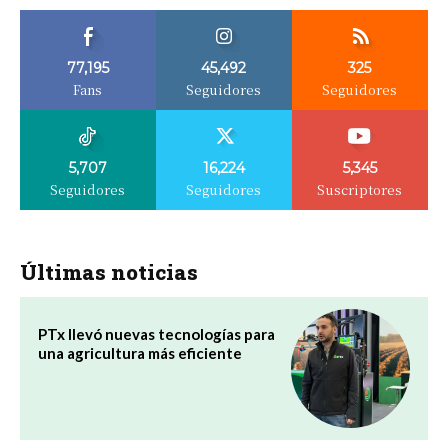
77,195
45,492
325
Fans
Seguidores
Seguidores
5,707
16,224
5,345
Seguidores
Seguidores
Suscriptores
Últimas noticias
PTx llevó nuevas tecnologías para
una agricultura más eficiente