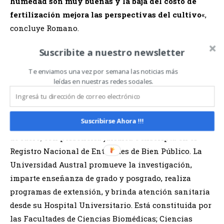
humedad son muy buenas y la baja del costo de
fertilización mejora las perspectivas del cultivo
«,
concluye Romano.
Suscribite a nuestro newsletter
Acceda al informe AGROPERSPECTIVAS de Dante
Romano
Te enviamos una vez por semana las noticias más
leídas en nuestras redes sociales.
Sobre la Universidad Austral
: Con sede en la Ciudad
de Buenos Aires, Pilar y Rosario, es una institución
de educación superior creada por la Asociación Civil
Suscribirse Ahora !!!
de Estudios Superiores -ACES-, entidad civil sin fines
de lucro, con personería jurídica e inscripta en el
Registro Nacional de Entidades de Bien Público. La
Universidad Austral promueve la investigación,
imparte enseñanza de grado y posgrado, realiza
programas de extensión, y brinda atención sanitaria
desde su Hospital Universitario. Está constituida por
las Facultades de Ciencias Biomédicas; Ciencias