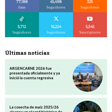
77,188
45,498
325
Fans
Seguidores
Seguidores
5,712
16,224
5,345
Seguidores
Seguidores
Suscriptores
Últimas noticias
ARGENCARNE 2026 fue
presentada oficialmente y ya
inició la cuenta regresiva
La cosecha de maíz 2025/26
alcanza un récord histórico de