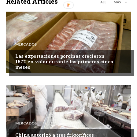
Related Articles
ALL
MÁS
MERCADOS
Las exportaciones porcinas crecieron
157% en valor durante los primeros cinco
meses
MERCADOS
China autorizó a tres frigoríficos