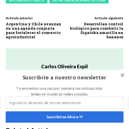
RECORD HISTORICO
SECRETARIA DE AGRICULTURA
Artículo anterior
Artículo siguiente
Argentina y Chile avanzan
Desarrollan control
en una agenda conjunta
biológico para combatir la
para fortalecer el comercio
Sigatoka amarilla en
agroindustrial
bananos
Carlos Oliveira Espil
https://www.noticiasdecampo.com/
Suscribite a nuestro newsletter
Te enviamos una vez por semana las noticias más
leídas en nuestras redes sociales.
Suscribirse Ahora !!!