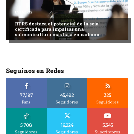
EVENTOS
RTRS destaca el potencial de la soja
certificada para impulsar una
salmonicultura más baja en carbono
Seguinos en Redes
77,197
45,482
325
Fans
Seguidores
Seguidores
5,708
16,224
5,345
Seguidores
Seguidores
Suscriptores