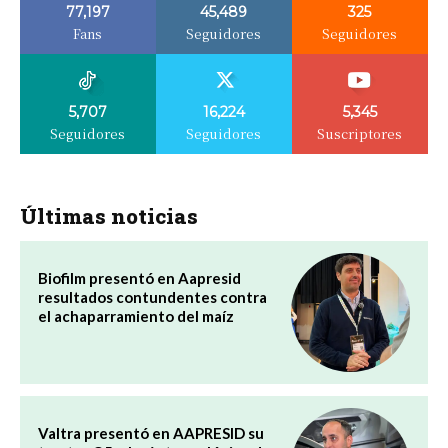
77,197
45,489
325
Fans
Seguidores
Seguidores
5,707
16,224
5,345
Seguidores
Seguidores
Suscriptores
Últimas noticias
Biofilm presentó en Aapresid
resultados contundentes contra
el achaparramiento del maíz
Valtra presentó en AAPRESID su