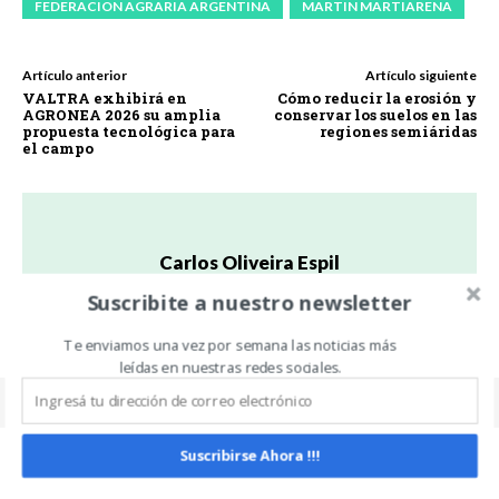
FEDERACION AGRARIA ARGENTINA
MARTIN MARTIARENA
Artículo anterior
Artículo siguiente
VALTRA exhibirá en
Cómo reducir la erosión y
AGRONEA 2026 su amplia
conservar los suelos en las
propuesta tecnológica para
regiones semiáridas
el campo
Carlos Oliveira Espil
https://www.noticiasdecampo.com/
Suscribite a nuestro newsletter
Te enviamos una vez por semana las noticias más
leídas en nuestras redes sociales.
Suscribirse Ahora !!!