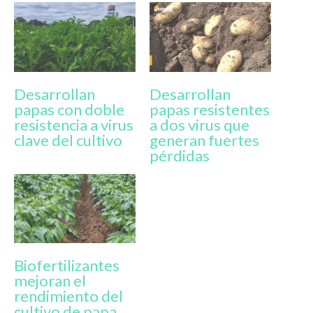
Desarrollan
Desarrollan
papas con doble
papas resistentes
resistencia a virus
a dos virus que
clave del cultivo
generan fuertes
pérdidas
Biofertilizantes
mejoran el
rendimiento del
cultivo de papa