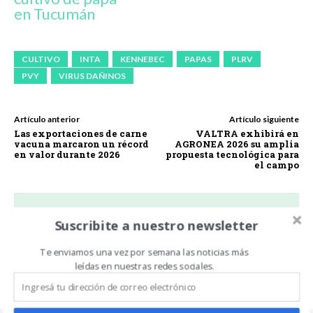
en Tucumán
CULTIVO
INTA
KENNEBEC
PAPAS
PLRV
PVY
VIRUS DAÑINOS
Artículo anterior
Artículo siguiente
Las exportaciones de carne
VALTRA exhibirá en
vacuna marcaron un récord
AGRONEA 2026 su amplia
en valor durante 2026
propuesta tecnológica para
el campo
Suscribite a nuestro newsletter
Carlos Oliveira Espil
Te enviamos una vez por semana las noticias más
https://www.noticiasdecampo.com/
leídas en nuestras redes sociales.