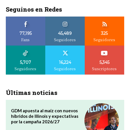
Seguinos en Redes
77,195
45,489
325
Fans
Seguidores
Seguidores
5,707
16,224
5,345
Seguidores
Seguidores
Suscriptores
Últimas noticias
GDM apuesta al maíz con nuevos
híbridos de Illinois y expectativas
por la campaña 2026/27