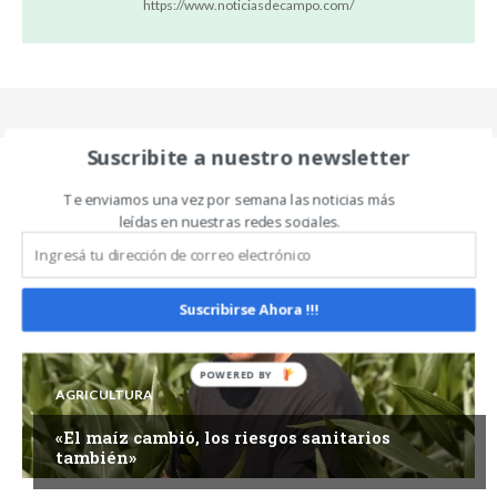
https://www.noticiasdecampo.com/
Suscribite a nuestro newsletter
Te enviamos una vez por semana las noticias más
Related Articles
leídas en nuestras redes sociales.
ALL
MÁS
Suscribirse Ahora !!!
AGRICULTURA
«El maíz cambió, los riesgos sanitarios
también»