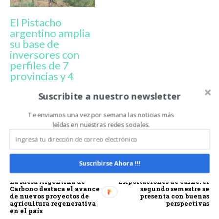
El Pistacho
argentino amplia
su base de
inversores con
perfiles de 7
provincias y 4
países
Suscribite a nuestro newsletter
extranjeros
Te enviamos una vez por semana las noticias más
leídas en nuestras redes sociales.
AGRO FIDES
FUNDADOR - CEO
INVERSION
JUAN PONELLI
PISTACHO
SAN JUAN
Suscribirse Ahora !!!
Artículo anterior
Artículo siguiente
La Mesa Argentina de
Exportaciones de carne: el
Carbono destaca el avance
segundo semestre se
de nuevos proyectos de
presenta con buenas
agricultura regenerativa
perspectivas
en el país