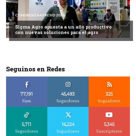
CONGRESO AAPRESID 2026
Sigma Agro apuesta a un año productivo
con nuevas soluciones para el agro
Seguinos en Redes
77,191
45,493
325
Fans
Seguidores
Seguidores
5,711
16,224
5,345
Seguidores
Seguidores
Suscriptores