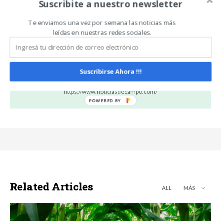
Suscribite a nuestro newsletter
Artículo anterior
Artículo siguiente
Prueba pastoril Hereford:
Nutrición de precisión: la
evalúan el potencial de
calidad del forraje, clave
Te enviamos una vez por semana las noticias más
toros en condiciones reales
para producir más leche
leídas en nuestras redes sociales.
Suscribirse Ahora !!!
Carlos Oliveira Espil
https://www.noticiasdecampo.com/
Related Articles
ALL
MÁS