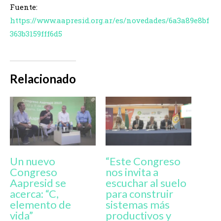
Fuente:
https://www.aapresid.org.ar/es/novedades/6a3a89e8bf
363b3159fff6d5
Relacionado
Un nuevo
“Este Congreso
Congreso
nos invita a
Aapresid se
escuchar al suelo
acerca: “C,
para construir
elemento de
sistemas más
vida”
productivos y