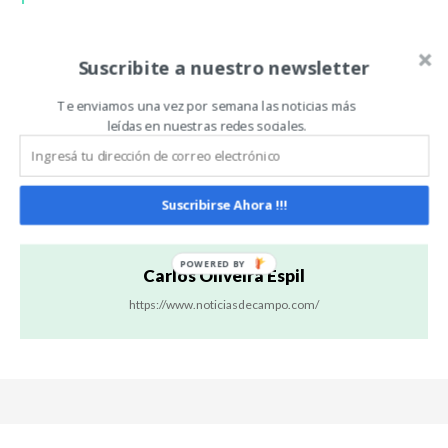
CREA
FORRAJE
LECHE
NUTRICION
Suscribite a nuestro newsletter
Te enviamos una vez por semana las noticias más
Artículo anterior
Artículo siguiente
leídas en nuestras redes sociales.
Aapresid abre las puertas
INTA presentó dos nuevas
del agro argentino con una
variedades de arroz con
nueva gira internacional
más rendimiento y sanidad
Suscribirse Ahora !!!
Carlos Oliveira Espil
https://www.noticiasdecampo.com/