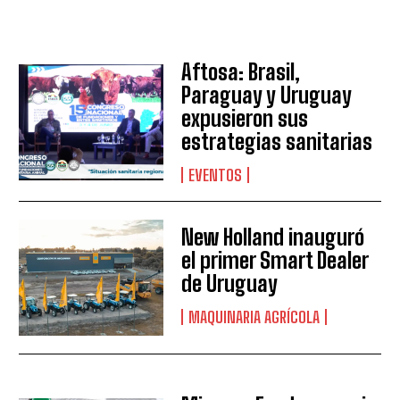
Suscribite al Newsletter
Aftosa: Brasil,
Paraguay y Uruguay
expusieron sus
estrategias sanitarias
QUIERO SUSCRIBIRME
EVENTOS
Leí y acepto la
Política de Privacidad
.
New Holland inauguró
el primer Smart Dealer
de Uruguay
MAQUINARIA AGRÍCOLA