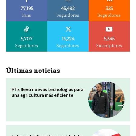
77,195
45,492
325
Fans
Seguidores
Seguidores
5,707
16,224
5,345
Seguidores
Seguidores
Suscriptores
Últimas noticias
PTx llevó nuevas tecnologías para
una agricultura más eficiente