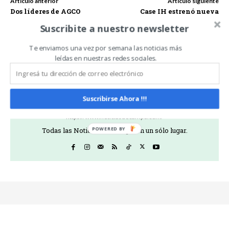
Artículo anterior
Artículo siguiente
Dos líderes de AGCO
Case IH estrenó nueva
elegidas para ser
sucursal en la región
Suscribite a nuestro newsletter
galardonadas con el premio
mesopotámica
STEP Ahead (un PASO
Adelante) de Mujeres en
Te enviamos una vez por semana las noticias más
Manufactura
leídas en nuestras redes sociales.
Suscribirse Ahora !!!
Noticias De Campo
https://www.noticiasdecampo.com/
Todas las Noticias de Campo en un sólo lugar.