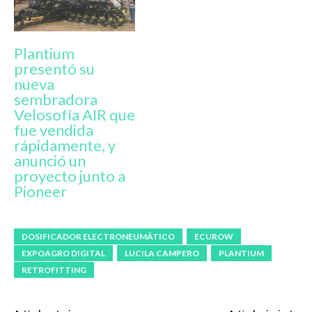
Plantium
presentó su
nueva
sembradora
Velosofía AIR que
fue vendida
rápidamente, y
anunció un
proyecto junto a
Pioneer
DOSIFICADOR ELECTRONEUMÁTICO
ECUROW
EXPOAGRO DIGITAL
LUCILA CAMPERO
PLANTIUM
RETROFITTING