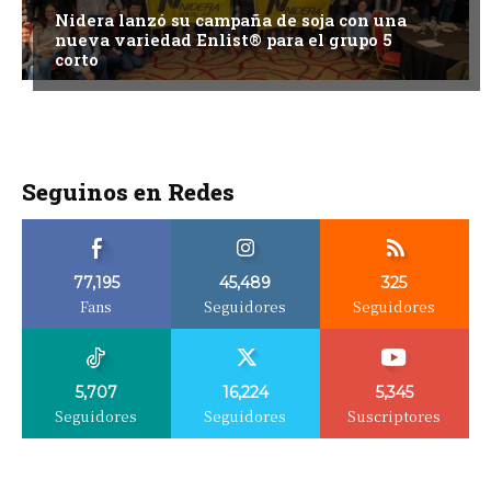
Nidera lanzó su campaña de soja con una
nueva variedad Enlist® para el grupo 5
corto
Seguinos en Redes
77,195
45,489
325
Fans
Seguidores
Seguidores
5,707
16,224
5,345
Seguidores
Seguidores
Suscriptores