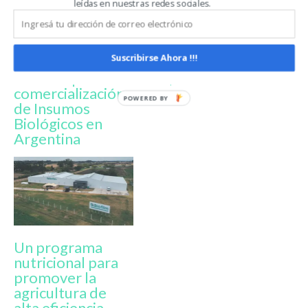
leídas en nuestras redes sociales.
Louis Dreyfus
Biofilm inauguró
Company y
planta en Lobos
Suscribirse Ahora !!!
Koppert firman
con inversión de
acuerdo para la
US$10 millones
comercialización
de Insumos
Biológicos en
Argentina
Un programa
nutricional para
promover la
agricultura de
alta eficiencia