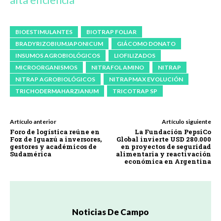
BIOESTIMULANTES
BIOTRAP FOLIAR
BRADYRIZOBIUMJAPONICUM
GIÁCOMO DONATO
INSUMOS AGROBIOLÓGICOS
LIOFILIZADOS
MICROORGANISMOS
NITRAFOL AMINO
NITRAP
NITRAP AGROBIOLÓGICOS
NITRAPMAX EVOLUCIÓN
TRICHODERMAHARZIANUM
TRICOTRAP SP
Artículo anterior
Artículo siguiente
Foro de logística reúne en
La Fundación PepsiCo
Foz de Iguazú a inversores,
Global invierte USD 280.000
gestores y académicos de
en proyectos de seguridad
Sudamérica
alimentaria y reactivación
económica en Argentina
Noticias De Campo