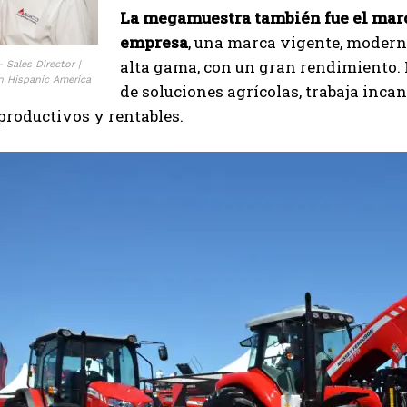
La megamuestra también fue el marco
empresa
, una marca vigente, moderna
alta gama, con un gran rendimiento. L
 Sales Director |
n Hispanic America
de soluciones agrícolas, trabaja inc
roductivos y rentables.