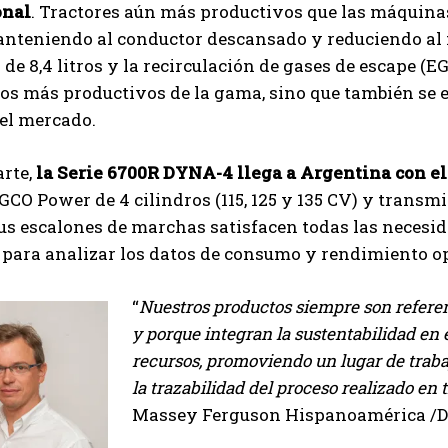
onal
. Tractores aún más productivos que las máquina
manteniendo al conductor descansado y reduciendo al
 de 8,4 litros y la recirculación de gases de escape (EG
Suscribite al Newsletter
los más productivos de la gama, sino que también se
del mercado.
arte,
la Serie 6700R DYNA-4 llega a Argentina con e
QUIERO SUSCRIBIRME
CO Power de 4 cilindros (115, 125 y 135 CV) y transm
Sus escalones de marchas satisfacen todas las necesi
Leí y acepto la
Política de Privacidad
.
 para analizar los datos de consumo y rendimiento o
“
Nuestros productos siempre son referent
y porque integran la sustentabilidad en e
recursos, promoviendo un lugar de traba
la trazabilidad del proceso realizado en 
Massey Ferguson Hispanoamérica /Di