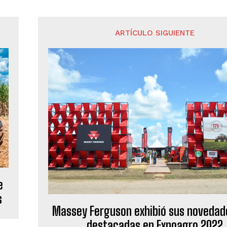
ARTÍCULO SIGUIENTE
e
s
Massey Ferguson exhibió sus noveda
destacadas en Expoagro 2022