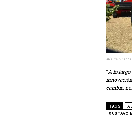
Más de 50 años 
“
A lo larg
innovación.
cambia, no
TAGS
A
GUSTAVO 