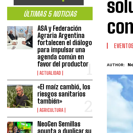
sol
ÚLTIMAS 5 NOTICIAS
con
ASA y Federación
Agraria Argentina
fortalecen el diálogo
EVENTO
para impulsar una
agenda común en
favor del productor
No
AUTHOR:
ACTUALIDAD
«El maíz cambió, los
riesgos sanitarios
también»
AGRICULTURA
NeoGen Semillas
apunta a duplicar su