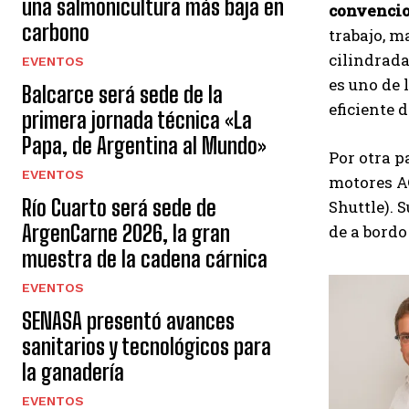
una salmonicultura más baja en
convenci
carbono
trabajo, 
cilindrada
EVENTOS
es uno de 
Balcarce será sede de la
eficiente 
primera jornada técnica «La
Papa, de Argentina al Mundo»
Por otra p
EVENTOS
motores AG
Río Cuarto será sede de
Shuttle). 
ArgenCarne 2026, la gran
de a bordo
muestra de la cadena cárnica
EVENTOS
SENASA presentó avances
sanitarios y tecnológicos para
la ganadería
EVENTOS