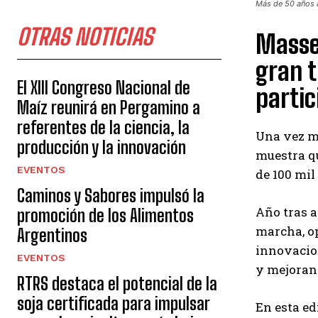
Más de 50 años a
OTRAS NOTICIAS
Masse
gran t
El XIII Congreso Nacional de
partic
Maíz reunirá en Pergamino a
referentes de la ciencia, la
Una vez má
producción y la innovación
muestra qu
EVENTOS
de 100 mil
Caminos y Sabores impulsó la
Año tras a
promoción de los Alimentos
marcha, op
Argentinos
innovacion
EVENTOS
y mejoran
RTRS destaca el potencial de la
soja certificada para impulsar
En esta ed