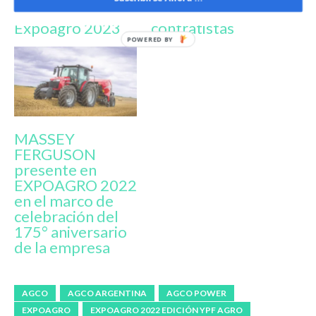
destacadas en
productores y
Expoagro 2023
contratistas
MASSEY
FERGUSON
presente en
EXPOAGRO 2022
en el marco de
celebración del
175° aniversario
de la empresa
AGCO
AGCO ARGENTINA
AGCO POWER
EXPOAGRO
EXPOAGRO 2022 EDICIÓN YPF AGRO