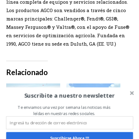
línea completa de equipos y servicios relacionados.
Los productos AGCO son vendidos a través de cinco
marcas principales: Challenger®, Fendt®, GSI®,
Massey Ferguson® y Valtra®, con el apoyo de Fuse®
en servicios de optimización agrícola. Fundada en
1990, AGCO tiene su sede en Duluth, GA (EE. UU.)
Relacionado
Suscribite a nuestro newsletter
Te enviamos una vez por semana las noticias más
leídas en nuestras redes sociales.
Massey Ferguson
Más de 50 años
exhibió sus
acercando
novedades más
soluciones a
Suscribirse Ahora !!!