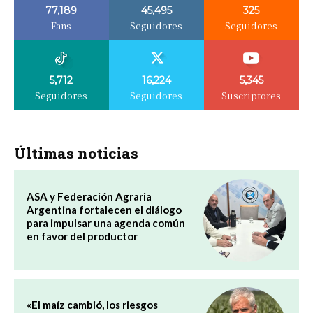
77,189
45,495
325
Fans
Seguidores
Seguidores
5,712
16,224
5,345
Seguidores
Seguidores
Suscriptores
Últimas noticias
ASA y Federación Agraria
Argentina fortalecen el diálogo
para impulsar una agenda común
en favor del productor
«El maíz cambió, los riesgos