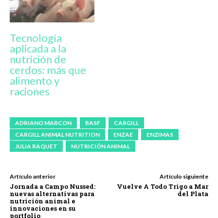
Tecnología
aplicada a la
nutrición de
cerdos: más que
alimento y
raciones
ADRIANO MARCON
BASF
CARGILL
CARGILL ANIMAL NUTRITION
ENZAE
ENZIMAS
JULIA RAQUET
NUTRICIÓN ANIMAL
Artículo anterior
Artículo siguiente
Jornada a Campo Nussed:
Vuelve A Todo Trigo a Mar
nuevas alternativas para
del Plata
nutrición animal e
innovaciones en su
portfolio