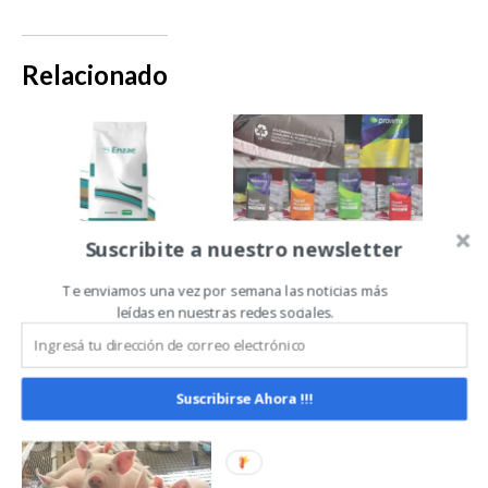
Relacionado
Suscribite a nuestro newsletter
Llegan a la
Provimi empieza
Argentina nuevas
a usar bolsas
Te enviamos una vez por semana las noticias más
e innovadoras
100% reciclables
leídas en nuestras redes sociales.
soluciones para
nutrición animal
basadas en
enzimas
Suscribirse Ahora !!!