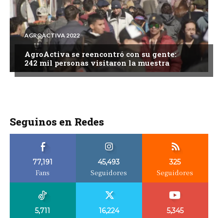
AGROACTIVA 2022
AgroActiva se reencontró con su gente:
242 mil personas visitaron la muestra
Seguinos en Redes
77,191
45,493
325
Fans
Seguidores
Seguidores
5,711
16,224
5,345