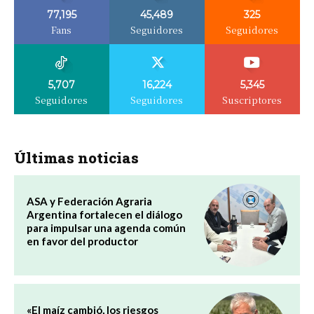
77,195
45,489
325
Fans
Seguidores
Seguidores
5,707
16,224
5,345
Seguidores
Seguidores
Suscriptores
Últimas noticias
ASA y Federación Agraria
Argentina fortalecen el diálogo
para impulsar una agenda común
en favor del productor
«El maíz cambió, los riesgos