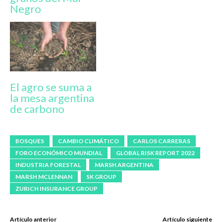
Negro
El agro se suma a
la mesa argentina
de carbono
BOSQUES
CAMBIO CLIMÁTICO
CARLOS CARRERAS
FORO ECONÓMICO MUNDIAL
GLOBAL RISK REPORT 2022
INDUSTRIA FORESTAL
MARSH ARGENTINA
MARSH MCLENNAN
SK GROUP
ZURICH INSURANCE GROUP
Artículo anterior
Artículo siguiente