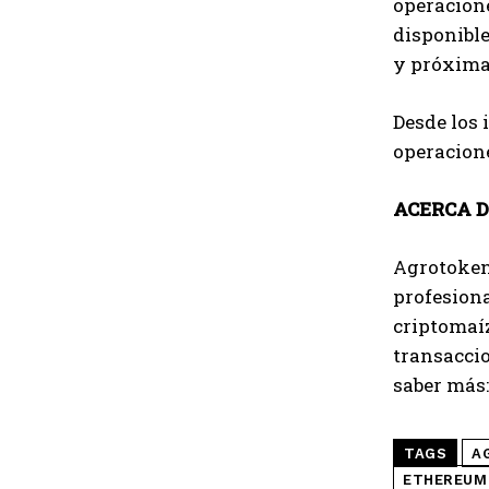
operacione
disponible
y próxima
Desde los 
operacione
ACERCA 
Agrotoken 
profesiona
criptomaíz
transacci
saber más
TAGS
A
ETHEREUM