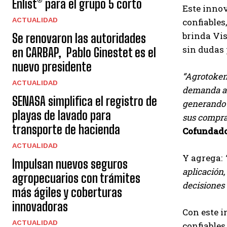
Enlist® para el grupo 5 corto
Este innov
ACTUALIDAD
confiables
brinda Vis
Se renovaron las autoridades
sin dudas 
en CARBAP, Pablo Ginestet es el
nuevo presidente
“Agrotoken
ACTUALIDAD
demanda a 
SENASA simplifica el registro de
generando u
playas de lavado para
sus compra
transporte de hacienda
Cofundado
ACTUALIDAD
Y agrega:
Impulsan nuevos seguros
aplicación,
agropecuarios con trámites
decisiones 
más ágiles y coberturas
innovadoras
Con este i
ACTUALIDAD
confiables