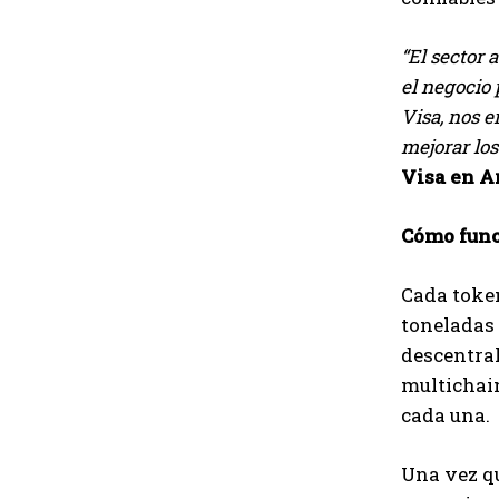
“El sector 
el negocio 
Visa, nos e
mejorar los
Visa en A
Cómo fun
Cada token
toneladas 
descentral
multichain
cada una.
Una vez qu