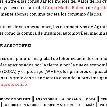
s, entre ellas consultar los índices del valor de los 
s ya sea en el sitio del
Grupo Matba Rofex
o de
Agrot
mente abonar con una tarjeta los consumo diarios.
inicios de sus operaciones, los criptoactivos de Agrot
s como la compra de insumos, automóviles, maquinari
DE AGROTOKEN
es una plataforma global de tokenización de commodi
les apasionados por la tierra y por la nueva economía
 (CORA) y criptotrigo (WHEA), los primeros criptoac
onar. Agrotoken se encuentra creando la próxima gen
:
agr
o
token.io
GROCOMMODITIES
AGROTOKEN
ALGORAND
CORA
CRI
GABRIELA RENAUDO
GRUPO MATBA ROFEX
MAÍZ
POL