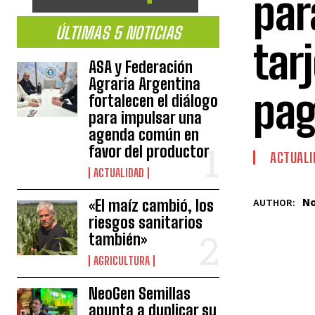
par
ÚLTIMAS 5 NOTICIAS
tar
ASA y Federación
Agraria Argentina
pag
fortalecen el diálogo
para impulsar una
agenda común en
favor del productor
ACTUALI
ACTUALIDAD
No
«El maíz cambió, los
AUTHOR:
riesgos sanitarios
también»
AGRICULTURA
NeoGen Semillas
apunta a duplicar su