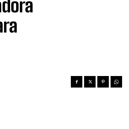
adora
ara