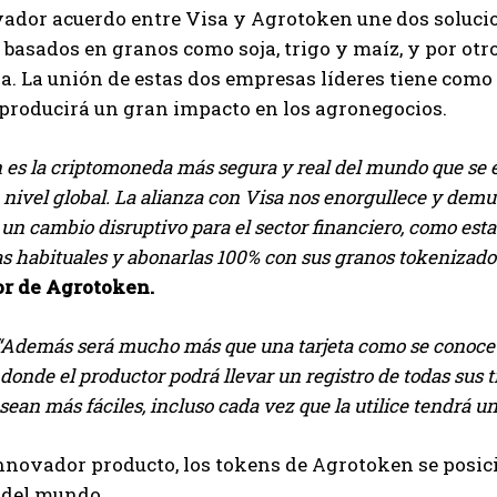
ador acuerdo entre Visa y Agrotoken une dos solucion
, basados en granos como soja, trigo y maíz, y por otr
a. La unión de estas dos empresas líderes tiene como
Suscribite al Newsletter
producirá un gran impacto en los agronegocios.
 es la criptomoneda más segura y real del mundo que se e
nivel global. La alianza con Visa nos enorgullece y de
QUIERO SUSCRIBIRME
n cambio disruptivo para el sector financiero, como esta
s habituales y abonarlas 100% con sus granos tokenizado
Leí y acepto la
Política de Privacidad
.
r de Agrotoken.
“Además será mucho más que una tarjeta como se conoce
 donde el productor podrá llevar un registro de todas sus
sean más fáciles, incluso cada vez que la utilice tendrá u
nnovador producto, los tokens de Agrotoken se posi
 del mundo.