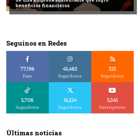
beneficios financieros
Seguinos en Redes
77,198
45,483
325
Fans
Seguidores
Seguidores
5,708
16,224
5,345
Seguidores
Seguidores
Suscriptores
Últimas noticias