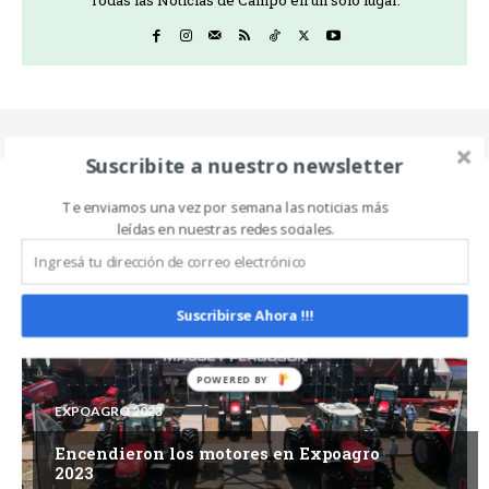
Todas las Noticias de Campo en un sólo lugar.
Suscribite a nuestro newsletter
Te enviamos una vez por semana las noticias más
leídas en nuestras redes sociales.
Related Articles
ALL
MÁS
Suscribirse Ahora !!!
EXPOAGRO 2023
Encendieron los motores en Expoagro
2023