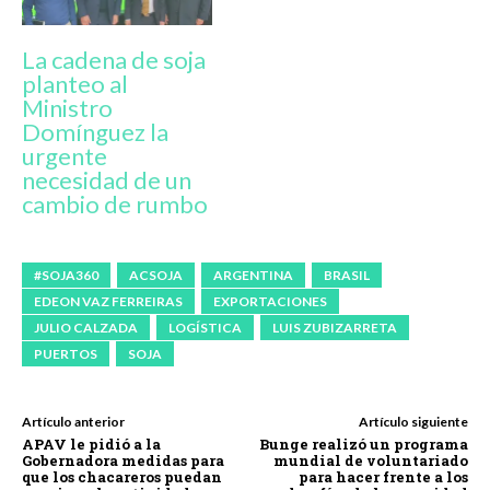
La cadena de soja
planteo al
Ministro
Domínguez la
urgente
necesidad de un
cambio de rumbo
#SOJA360
ACSOJA
ARGENTINA
BRASIL
EDEON VAZ FERREIRAS
EXPORTACIONES
JULIO CALZADA
LOGÍSTICA
LUIS ZUBIZARRETA
PUERTOS
SOJA
Artículo anterior
Artículo siguiente
APAV le pidió a la
Bunge realizó un programa
Gobernadora medidas para
mundial de voluntariado
que los chacareros puedan
para hacer frente a los