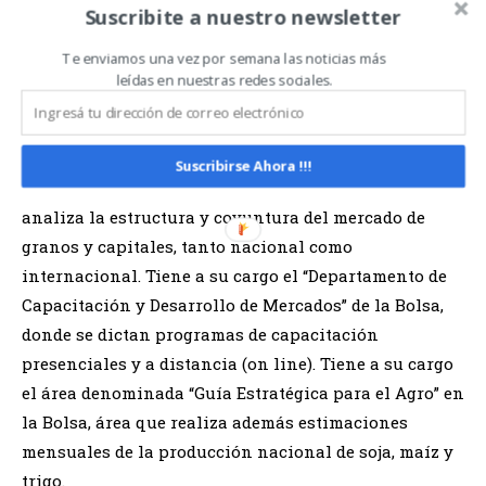
logística en APROSOJA – Asociación de Productores
Suscribite a nuestro newsletter
de Soja y Maíz del Estado de Mato Grosso.
Te enviamos una vez por semana las noticias más
leídas en nuestras redes sociales.
Julio Calzada
, Director de Informaciones y Estudios
Económicos de la Bolsa de Comercio de Rosario.
Dirige la revista “Informativo Semanal de la Bolsa de
Suscribirse Ahora !!!
Comercio de Rosario”, publicación que semanalmente
analiza la estructura y coyuntura del mercado de
granos y capitales, tanto nacional como
internacional. Tiene a su cargo el “Departamento de
Capacitación y Desarrollo de Mercados” de la Bolsa,
donde se dictan programas de capacitación
presenciales y a distancia (on line). Tiene a su cargo
el área denominada “Guía Estratégica para el Agro” en
la Bolsa, área que realiza además estimaciones
mensuales de la producción nacional de soja, maíz y
trigo.