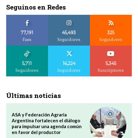
Seguinos en Redes
77,191
45,493
325
Fans
Seguidores
Seguidores
5,711
16,224
5,345
Seguidores
Seguidores
Suscriptores
Últimas noticias
ASA y Federación Agraria
Argentina fortalecen el diálogo
para impulsar una agenda común
en favor del productor