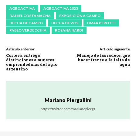
AGROACTIVA
AGROACTIVA 2023
DANIEL COSTAMAGNA
EXPOSICIÓN A CAMPO
HECHA DE CAMPO
HECHA DE VOS
OMAR PEROTTI
PABLO VERDECCHIA
ROSANA NARDI
Artículo anterior
Artículo siguiente
Corteva entregó
Manejo de los rodeos: qué
distinciones a mujeres
hacer frente a la falta de
emprendedoras del agro
agua
argentino
Mariano Piergallini
https://twitter.com/marianopierga