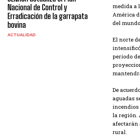
medida a l
Nacional de Control y
América de
Erradicación de la garrapata
del mundo 
bovina
ACTUALIDAD
El norte d
intensific
período de
proyeccio
mantendrá
De acuerdo
aguadas se
incendios 
la región.
afectarán 
rural.