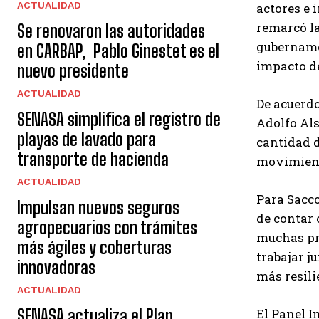
ACTUALIDAD
actores e 
remarcó la
Se renovaron las autoridades
gubername
en CARBAP, Pablo Ginestet es el
impacto de
nuevo presidente
ACTUALIDAD
De acuerdo
SENASA simplifica el registro de
Adolfo Als
playas de lavado para
cantidad d
transporte de hacienda
movimient
ACTUALIDAD
Para Sacco
Impulsan nuevos seguros
de contar 
agropecuarios con trámites
muchas pr
más ágiles y coberturas
trabajar j
innovadoras
más resili
ACTUALIDAD
SENASA actualiza el Plan
El Panel I