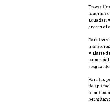
En esa lín
faciliten 
aguadas, v
acceso al 
Para los s
monitoreo 
y ajuste d
comerciali
resguarde
Para las p
de aplicac
tecnificac
permitan m