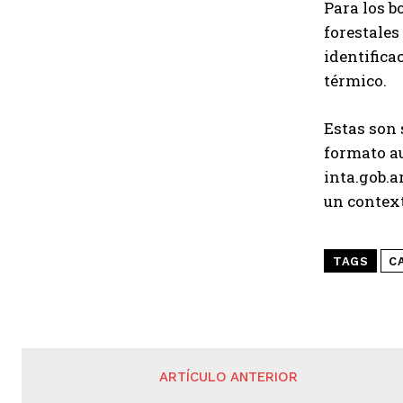
Para los b
forestales
identifica
térmico.
Estas son 
formato au
inta.gob.
un context
TAGS
C
ARTÍCULO ANTERIOR