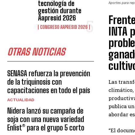
tecnología de
Aportes para rep
gestión durante
Frente
Aapresid 2026
CONGRESO AAPRESID 2026
INTA p
probl
OTRAS NOTICIAS
ganade
cultiv
SENASA refuerza la prevención
de la triquinosis con
Las transf
capacitaciones en todo el país
climático,
productiva
ACTUALIDAD
publica un
Nidera lanzó su campaña de
abordar es
soja con una nueva variedad
Enlist® para el grupo 5 corto
“El docume