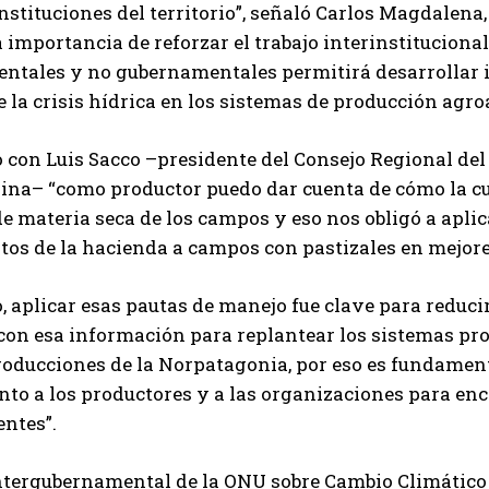
instituciones del territorio”, señaló Carlos Magdalena
 importancia de reforzar el trabajo interinstituciona
ntales y no gubernamentales permitirá desarrollar 
Suscribite al Newsletter
 la crisis hídrica en los sistemas de producción agro
 con Luis Sacco –presidente del Consejo Regional de
ina– “como productor puedo dar cuenta de cómo la c
QUIERO SUSCRIBIRME
e materia seca de los campos y eso nos obligó a apli
os de la hacienda a campos con pastizales en mejore
Leí y acepto la
Política de Privacidad
.
, aplicar esas pautas de manejo fue clave para reduc
con esa información para replantear los sistemas pro
oducciones de la Norpatagonia, por eso es fundamen
unto a los productores y a las organizaciones para en
entes”.
ntergubernamental de la ONU sobre Cambio Climático 