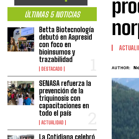
pro
ÚLTIMAS 5 NOTICIAS
nor
Betta Biotecnología
debutó en Aapresid
con foco en
ACTUALI
bioinsumos y
trazabilidad
No
AUTHOR:
DESTACADO
SENASA refuerza la
prevención de la
triquinosis con
capacitaciones en
todo el país
ACTUALIDAD
La Cotidiana celebró