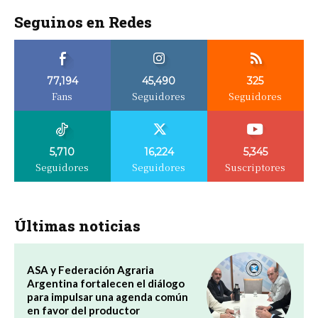
Seguinos en Redes
77,194
45,490
325
Fans
Seguidores
Seguidores
5,710
16,224
5,345
Seguidores
Seguidores
Suscriptores
Últimas noticias
ASA y Federación Agraria
Argentina fortalecen el diálogo
para impulsar una agenda común
en favor del productor