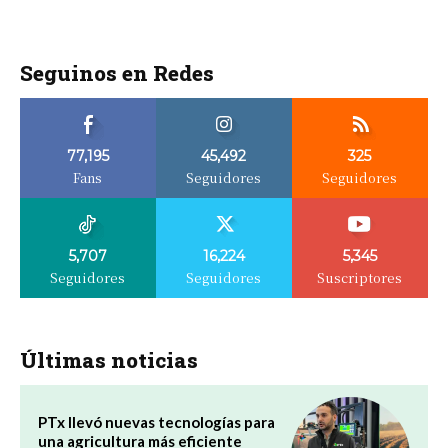
Seguinos en Redes
77,195
45,492
325
Fans
Seguidores
Seguidores
5,707
16,224
5,345
Seguidores
Seguidores
Suscriptores
Últimas noticias
PTx llevó nuevas tecnologías para
una agricultura más eficiente