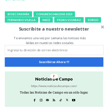
BIOECONOMÍA
CONGRESO MAIZAR 2023
FERNANDO VILELLA
MAÍZ
PEDRO VIGNEAU
SORGO
Suscribite a nuestro newsletter
Artículo anterior
Artículo siguiente
Te enviamos una vez por semana las noticias más
Aapresid y PUMA se unen
La marca de nutrición
leídas en nuestras redes sociales.
para trabajar juntas en
animal de Cargill en
Carbono
Argentina instala paneles
solares en su planta de
Venado Tuerto
Suscribirse Ahora !!!
Noticias De Campo
https://www.noticiasdecampo.com/
Todas las Noticias de Campo en un sólo lugar.