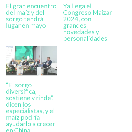
El gran encuentro
Ya llega el
del maíz y del
Congreso Maizar
sorgo tendrá
2024, con
lugar en mayo
grandes
novedades y
personalidades
“El sorgo
diversifica,
sostiene y rinde”,
dicen los
especialistas, y el
maíz podría
ayudarlo a crecer
en China