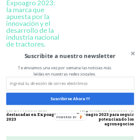
Expoagro 2023:
la marca que
apuesta por la
innovación y el
desarrollo de la
industria nacional
de tractores.
Suscribite a nuestro newsletter
EMILIANO FERRARI
EXPOAGRO
EXPOAGRO 2023
Te enviamos una vez por semana las noticias más
EXPOAGRO 2023 EDICIÓN YPF AGRO
TRACTORES
leídas en nuestras redes sociales.
VALTRA
Suscribirse Ahora !!!
Artículo anterior
Artículo siguiente
Massey Ferguson exhibió
Agrotoken concretó
sus novedades más
importantes acuerdos en
destacadas en Expoagro
Expoagro 2023 para seguir
2023
potenciando los
agronegocios