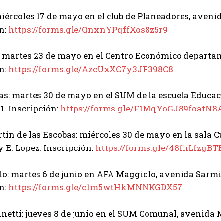
miércoles 17 de mayo en el club de Planeadores, aveni
n:
https://forms.gle/QnxnYPqffXos8z5r9
: martes 23 de mayo en el Centro Económico departa
n:
https://forms.gle/AzcUxXC7y3JF398C8
as: martes 30 de mayo en el SUM de la escuela Educac
. Inscripción:
https://forms.gle/F1MqYoGJ89foatN8
tín de las Escobas: miércoles 30 de mayo en la sala C
y E. Lopez. Inscripción:
https://forms.gle/48fhLfzgB
o: martes 6 de junio en AFA Maggiolo, avenida Sarmi
n:
https://forms.gle/c1m5wtHkMNNKGDX57
inetti: jueves 8 de junio en el SUM Comunal, avenida