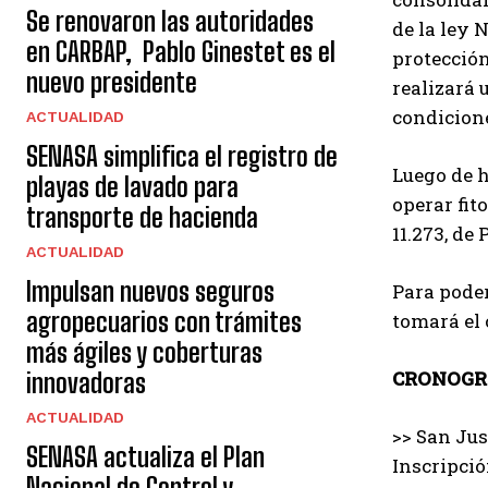
Se renovaron las autoridades
de la ley 
en CARBAP, Pablo Ginestet es el
protección
nuevo presidente
realizará 
condicion
ACTUALIDAD
SENASA simplifica el registro de
Luego de h
playas de lavado para
operar fit
transporte de hacienda
11.273, de
ACTUALIDAD
Impulsan nuevos seguros
Para poder
agropecuarios con trámites
tomará el 
más ágiles y coberturas
CRONOG
innovadoras
ACTUALIDAD
>> San Jus
SENASA actualiza el Plan
Inscripció
Nacional de Control y