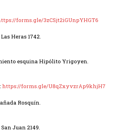
https://forms.gle/3zCSjt2iGUnpYHGT6
 Las Heras 1742.
rmiento esquina Hipólito Yrigoyen.
:
https://forms.gle/U8qZxyvzrAp9khjH7
 Cañada Rosquín.
, San Juan 2149.