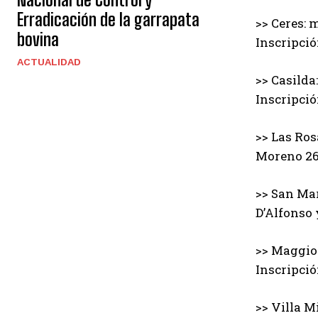
Erradicación de la garrapata
>> Ceres: 
bovina
Inscripció
ACTUALIDAD
>> Casilda
Inscripció
>> Las Ros
Moreno 261
>> San Mar
D’Alfonso 
>> Maggiol
Inscripció
>> Villa M