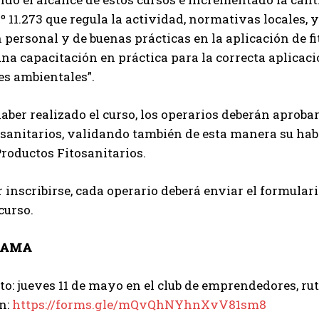
Nº 11.273 que regula la actividad, normativas locales, 
 personal y de buenas prácticas en la aplicación de fi
una capacitación en práctica para la correcta aplicac
Suscribite al Newsletter
es ambientales”.
aber realizado el curso, los operarios deberán aprob
osanitarios, validando también de esta manera su habil
QUIERO SUSCRIBIRME
 Productos Fitosanitarios.
Leí y acepto la
Política de Privacidad
.
 inscribirse, cada operario deberá enviar el formular
curso.
RAMA
to: jueves 11 de mayo en el club de emprendedores, ruta
n:
https://forms.gle/mQvQhNYhnXvV81sm8