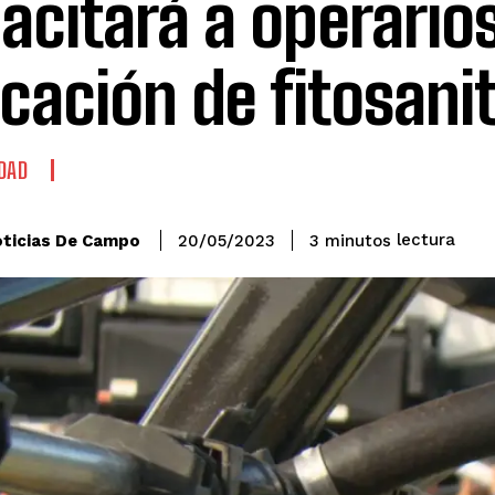
acitará a operarios
icación de fitosani
DAD
lectura
ticias De Campo
3
minutos
20/05/2023