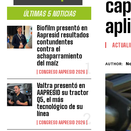
cap
ÚLTIMAS 5 NOTICIAS
apl
Biofilm presentó en
Aapresid resultados
contundentes
ACTUALI
contra el
achaparramiento
del maíz
No
AUTHOR:
CONGRESO AAPRESID 2026
Valtra presentó en
AAPRESID su tractor
Q5, el más
tecnológico de su
línea
CONGRESO AAPRESID 2026