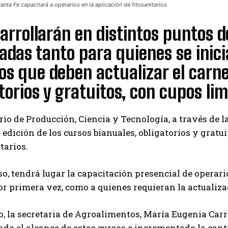
anta Fe capacitará a operarios en la aplicación de fitosanitarios
arrollarán en distintos puntos d
adas tanto para quienes se inic
os que deben actualizar el carne
torios y gratuitos, con cupos lim
rio de Producción, Ciencia y Tecnología, a través de 
edición de los cursos bianuales, obligatorios y gratui
tarios.
so, tendrá lugar la capacitación presencial de operari
or primera vez, como a quienes requieran la actualiza
o, la secretaria de Agroalimentos, María Eugenia Carr
do el alcance de estos cursos e incrementado la can