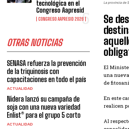
tecnológica en el
La provincia de S
Congreso Aapresid
Se des
CONGRESO AAPRESID 2026
destin
aquell
OTRAS NOTICIAS
obliga
SENASA refuerza la prevención
El Ministe
de la triquinosis con
una nueva 
capacitaciones en todo el país
de fitosani
ACTUALIDAD
Nidera lanzó su campaña de
En este ca
realicen p
soja con una nueva variedad
Enlist® para el grupo 5 corto
Al respect
ACTUALIDAD
consolidan