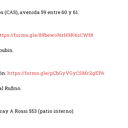
s (CAS), avenida 59 entre 60 y 61.
ttps://forms.gle/89bewoNzH9R4sCWf8
oubin.
ión:
https://forms.gle/pCbGyVGyCSMr2gEPA
al Rufino.
Fray A Rossi 553 (patio interno).