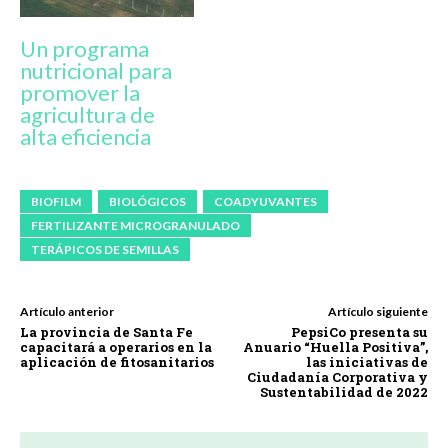
Un programa
nutricional para
promover la
agricultura de
alta eficiencia
BIOFILM
BIOLÓGICOS
COADYUVANTES
FERTILIZANTE MICROGRANULADO
TERÁPICOS DE SEMILLAS
Artículo anterior
Artículo siguiente
La provincia de Santa Fe
PepsiCo presenta su
capacitará a operarios en la
Anuario “Huella Positiva”,
aplicación de fitosanitarios
las iniciativas de
Ciudadanía Corporativa y
Sustentabilidad de 2022