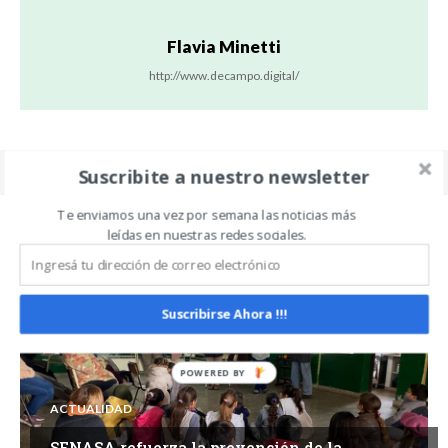
Flavia Minetti
http://www.decampo.digital/
Suscribite a nuestro newsletter
Te enviamos una vez por semana las noticias más
leídas en nuestras redes sociales.
Related Articles
ALL
MÁS
Suscribirse Ahora !!!
ACTUALIDAD
SENASA refuerza la prevención de la