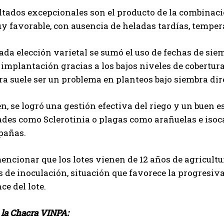
ltados excepcionales son el producto de la combinac
y favorable, con ausencia de heladas tardías, temper
Suscribite al Newsletter
ada elección varietal se sumó el uso de fechas de s
implantación gracias a los bajos niveles de cobertura
ra suele ser un problema en planteos bajo siembra di
QUIERO SUSCRIBIRME
n, se logró una gestión efectiva del riego y un buen e
es como Sclerotinia o plagas como arañuelas e isocas,
Leí y acepto la
Política de Privacidad
.
pañas.
encionar que los lotes vienen de 12 años de agricultur
s de inoculación, situación que favorece la progresiv
e del lote.
e la Chacra VINPA: