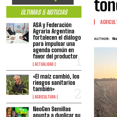
ton
ÚLTIMAS 5 NOTICIAS
AGRICUL
ASA y Federación
Agraria Argentina
fortalecen el diálogo
No
AUTHOR:
para impulsar una
agenda común en
favor del productor
ACTUALIDAD
«El maíz cambió, los
riesgos sanitarios
también»
AGRICULTURA
NeoGen Semillas
apunta a duplicar su