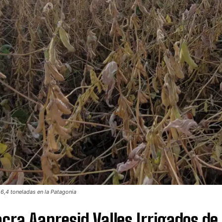
 6,4 toneladas en la Patagonia
cra Aapresid Valles Irrigados de