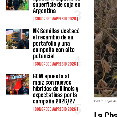
superficie de soja en
Argentina
CONGRESO AAPRESID 2026
NK Semillas destacó
el recambio de su
portafolio y una
campaña con alto
potencial
CONGRESO AAPRESID 2026
GDM apuesta al
maíz con nuevos
híbridos de Illinois y
expectativas por la
campaña 2026/27
Inédito: sojas de
CONGRESO AAPRESID 2026
La Cha