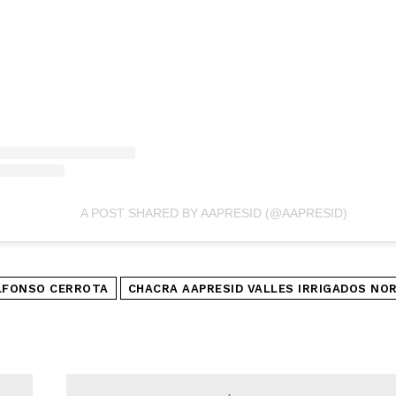
A POST SHARED BY AAPRESID (@AAPRESID)
LFONSO CERROTA
CHACRA AAPRESID VALLES IRRIGADOS NO