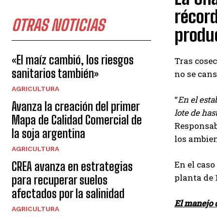
récord
OTRAS NOTICIAS
produc
«El maíz cambió, los riesgos
Tras cosec
sanitarios también»
no se cans
AGRICULTURA
“
En el esta
Avanza la creación del primer
lote de ha
Mapa de Calidad Comercial de
Responsabl
la soja argentina
los ambien
AGRICULTURA
En el caso
CREA avanza en estrategias
planta de 
para recuperar suelos
afectados por la salinidad
El manejo 
AGRICULTURA