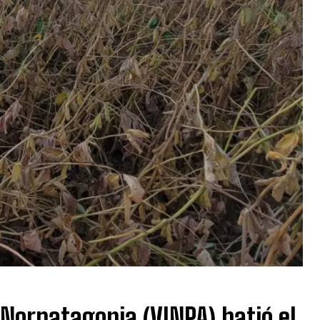
 Norpatagonia (VINPA) batió el