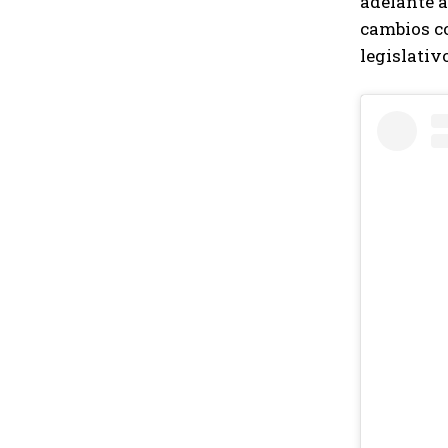
adelante
a
cambios co
legislativ