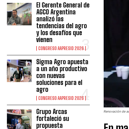
El Gerente General de
AGCO Argentina
analizó las
tendencias del agro
y los desafíos que
vienen
CONGRESO AAPRESID 2026
Sigma Agro apuesta
a un año productivo
con nuevas
soluciones para el
agro
CONGRESO AAPRESID 2026
Grupo Arcas
Renovación de au
fortaleció su
propuesta
En mar