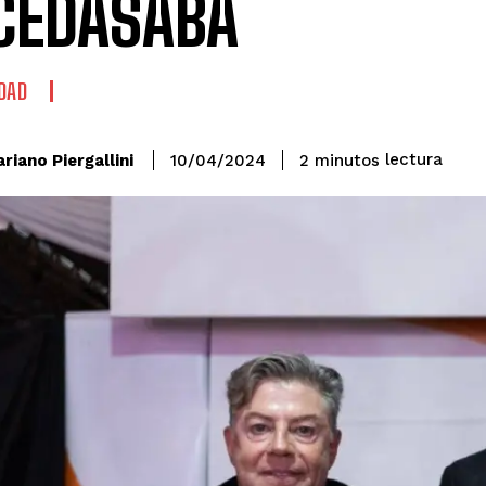
CEDASABA
DAD
lectura
riano Piergallini
2
minutos
10/04/2024