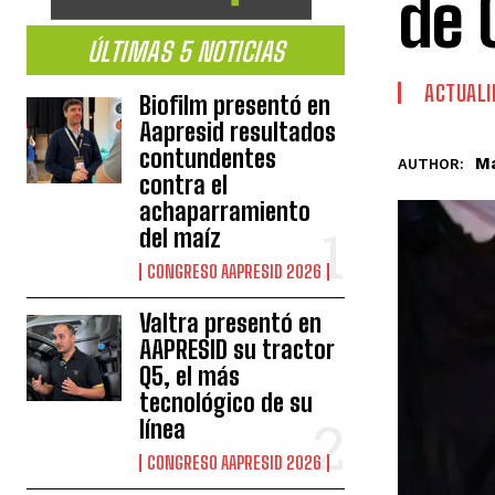
de 
ÚLTIMAS 5 NOTICIAS
ACTUALI
Biofilm presentó en
Aapresid resultados
contundentes
Ma
AUTHOR:
contra el
achaparramiento
del maíz
CONGRESO AAPRESID 2026
Valtra presentó en
AAPRESID su tractor
Q5, el más
tecnológico de su
línea
CONGRESO AAPRESID 2026