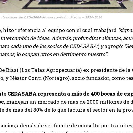
autoridades de CEDASABA-Nueva comisión directa – 2024-2026
 hizo referencia al equipo con el cual trabajará
“signa
 intercambio de ideas. Además, profundizar alianzas, acue
 para cada uno de los socios de CEDASABA”, y
agregó:
“Se
pamos, lo ocupan otros en detrimento nuestro”.
e Biasi (Los Talas Agropecuaria) ex presidente de la
o, y Néstor Conti (Nortagro), socio fundador, como te
nte
CEDASABA representa a más de 400 bocas de expen
e,
manejan un mercado de más de 2000 millones de dól
e de más del 80% de lo que factura el sector en la pro
socios, además de ser fuente de consulta por tramites