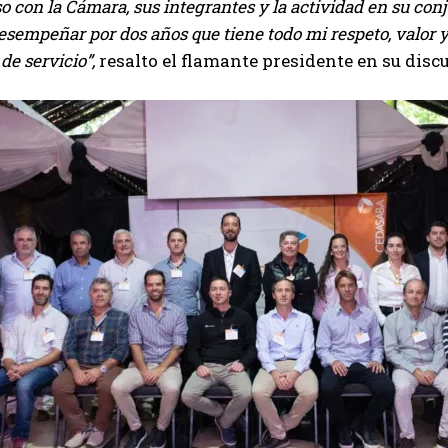
con la Cámara, sus integrantes y la actividad en su conju
sempeñar por dos años que tiene todo mi respeto, valor y
de servicio”,
resalto el flamante presidente en su discu
Suscribite al Newsletter
QUIERO SUSCRIBIRME
Leí y acepto la
Política de Privacidad
.