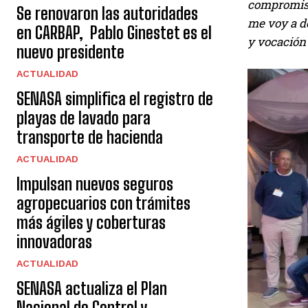
compromiso 
Se renovaron las autoridades
me voy a de
en CARBAP, Pablo Ginestet es el
y vocación 
nuevo presidente
ACTUALIDAD
SENASA simplifica el registro de
playas de lavado para
transporte de hacienda
ACTUALIDAD
Impulsan nuevos seguros
agropecuarios con trámites
más ágiles y coberturas
innovadoras
ACTUALIDAD
SENASA actualiza el Plan
Nacional de Control y