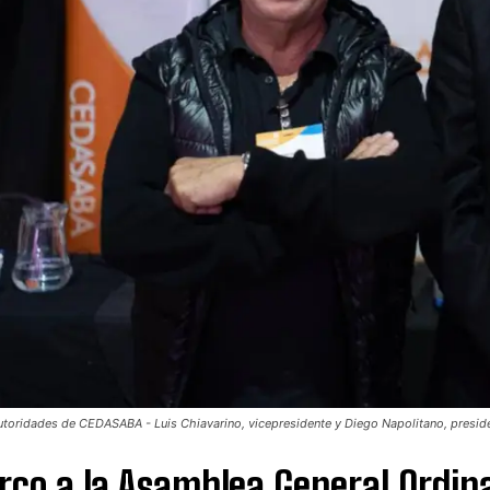
toridades de CEDASABA - Luis Chiavarino, vicepresidente y Diego Napolitano, presid
co a la Asamblea General Ordinar