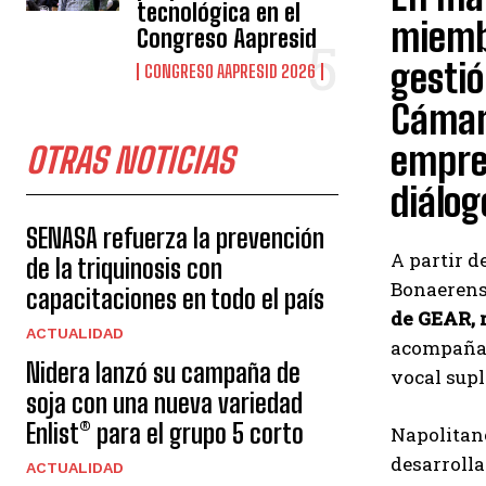
tecnológica en el
miembr
Congreso Aapresid
gestió
CONGRESO AAPRESID 2026
Cámar
empres
OTRAS NOTICIAS
diálog
SENASA refuerza la prevención
A partir d
de la triquinosis con
Bonaerens
capacitaciones en todo el país
de GEAR, 
ACTUALIDAD
acompañad
Nidera lanzó su campaña de
vocal supl
soja con una nueva variedad
Enlist® para el grupo 5 corto
Napolitan
desarrolla
ACTUALIDAD