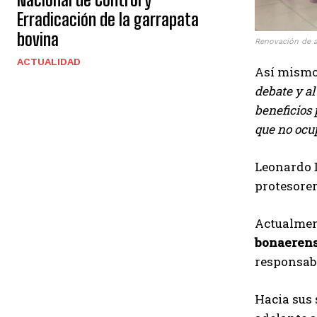
Erradicación de la garrapata
bovina
Renovación de 
ACTUALIDAD
Así mismo,
debate y al
beneficios
que no ocu
Leonardo D
protesorer
Actualme
bonaerens
responsabl
Hacia sus 