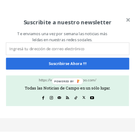
Artículo anterior
Artículo siguiente
Suscribite a nuestro newsletter
Claves para prevenir la
Los desafíos de los sistemas
triquinosis en la
extensivos: análisis,
producción y el consumo
diagnóstico y un abordaje
Te enviamos una vez por semana las noticias más
de alimentos
sectorizado dentro de un
leídas en nuestras redes sociales.
mismo ambiente
Suscribirse Ahora !!!
Noticias De Campo
https://www.noticiasdecampo.com/
Todas las Noticias de Campo en un sólo lugar.