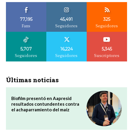
77,195
45,491
325
Fans
Seguidores
Seguidores
5,707
16,224
5,345
Seguidores
Seguidores
Suscriptores
Últimas noticias
Biofilm presentó en Aapresid
resultados contundentes contra
el achaparramiento del maíz